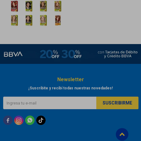
Newsletter
¡Suscribite y recibí todas nuestras novedades!
SUSCRIBIRME


