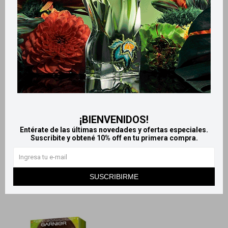
Llega
MAÑANA
Llega
MAÑANA
Llega
MAÑANA
Llega
MAÑANA
Garnier Nutrisse Cor intensa -
Garnier Nutrisse oleos Sin
Tono 2.0
amoníaco - 7.12 Rubio cenizo
nacarado
259
$
345
$
649
$
719
$
¡BIENVENIDOS!
Entérate de las últimas novedades y ofertas especiales.
Suscribite y obtené 10% off en tu primera compra.
SUSCRIBIRME