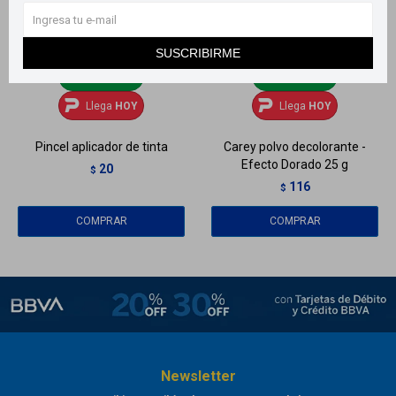
SUSCRIBIRME
Llega
HOY
Llega
HOY
Llega
HOY
Llega
HOY
Pincel aplicador de tinta
Carey polvo decolorante -
Efecto Dorado 25 g
20
$
116
$
Newsletter