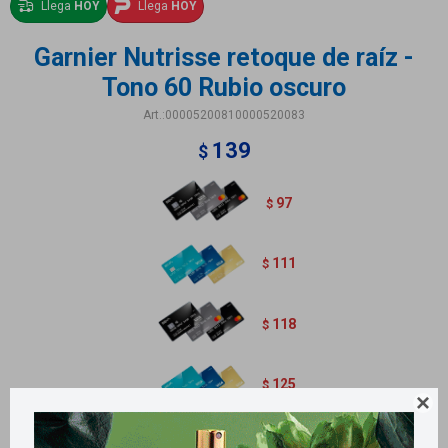
Llega
HOY
Llega
HOY
Garnier Nutrisse retoque de raíz -
Tono 60 Rubio oscuro
00005200810000520083
139
$
97
$
111
$
118
$
125
$

Variantes: