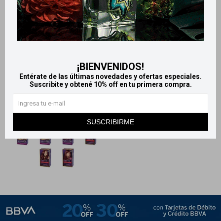
Tinta Koleston Kit - Tono 30
Koleston pomo - Tono 40
527
259
$
700
$
$
¡BIENVENIDOS!
Entérate de las últimas novedades y ofertas especiales.
Suscribite y obtené 10% off en tu primera compra.
SUSCRIBIRME