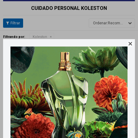
CUIDADO PERSONAL KOLESTON
Recomendados
Filtrando por:
Koleston

Llega
MAÑANA
Llega
MAÑANA
Llega
MAÑANA
Llega
MAÑANA