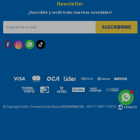
Newsletter
¡Suscribite y recibí todas nuestras novedades!
SUSCRIBIRME



© Copyright 2026 / Farmacia Don Bosco NESMARMA SRL - RUT 211587710010