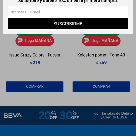
Suscribite y obtené 10% off en tu primera compra.
SUSCRIBIRME
Llega
MAÑANA
Llega
MAÑANA
Llega
MAÑANA
Llega
MAÑANA
Issue Crazy Colors - Fucsia
Koleston pomo - Tono 40
219
259
$
$