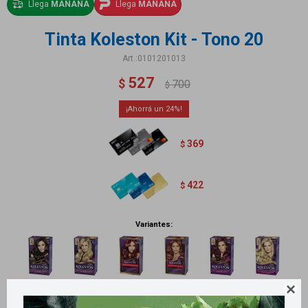
Llega
MAÑANA
Llega
MAÑANA
Tinta Koleston Kit - Tono 20
0101201013
527
$
700
$
24
369
$
422
$
Variantes:
