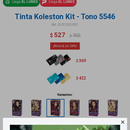
Llega
EL LUNES
Llega
EL LUNES
Tinta Koleston Kit - Tono 5546
0101201051
527
$
700
$
24
369
$
422
$
Variantes:
