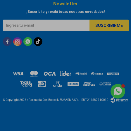
Newsletter
¡Suscribite y recibí todas nuestras novedades!
SUSCRIBIRME



© Copyright 2026 / Farmacia Don Bosco NESMARMA SRL - RUT 211587710010