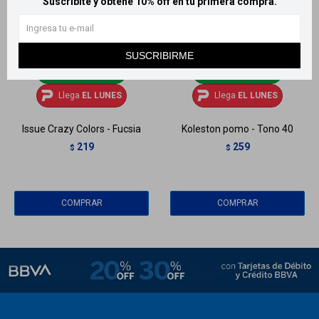
Suscribite y obtené 10% off en tu primera compra.
SUSCRIBIRME
Llega
EL LUNES
Llega
EL LUNES
Llega
EL LUNES
Llega
EL LUNES
Issue Crazy Colors - Fucsia
Koleston pomo - Tono 40
219
259
$
$