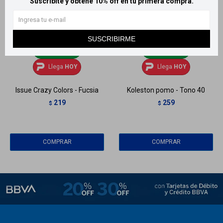
Suscribite y obtené 10% off en tu primera compra.
SUSCRIBIRME
Llega
HOY
Llega
HOY
Llega
HOY
Llega
HOY
Issue Crazy Colors - Fucsia
Koleston pomo - Tono 40
219
259
$
$