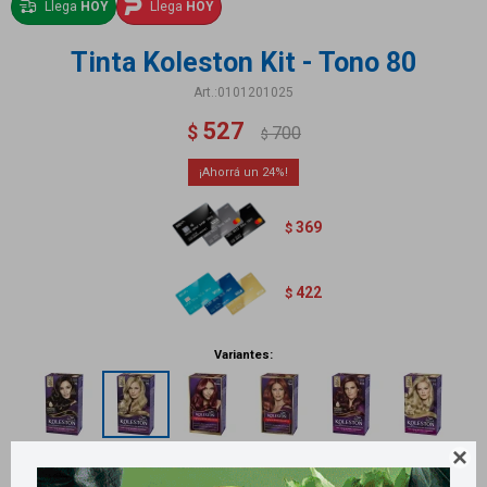
Llega
HOY
Llega
HOY
Tinta Koleston Kit - Tono 80
0101201025
527
$
700
$
24
369
$
422
$
Variantes:
