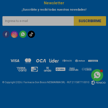
Newsletter
¡Suscribite y recibí todas nuestras novedades!
SUSCRIBIRME



© Copyright 2026 / Farmacia Don Bosco NESMARMA SRL - RUT 211587710010