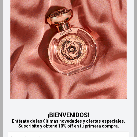
Llega
EL LUNES
Llega
EL LUNES
Llega
EL LUNES
Llega
EL LUNES
Mujercitas Funny
By Mujercitas Body Splash
desodorante 102 ml
125 ml - Sophie C/Estuche
256
318
$
$
¡BIENVENIDOS!
Entérate de las últimas novedades y ofertas especiales.
Suscribite y obtené 10% off en tu primera compra.