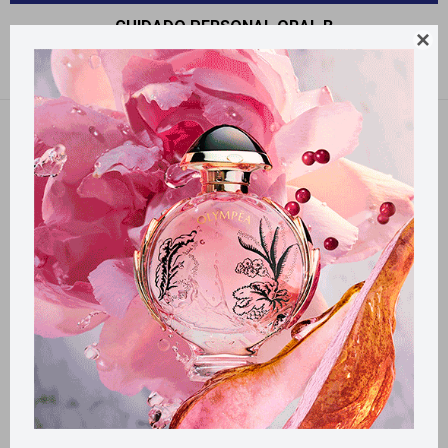
CUIDADO PERSONAL ORAL B

Recomendados
Filtrando por:
Oral B
Llega
MAÑANA
Llega
MAÑANA
Llega
MAÑANA
Llega
MAÑANA