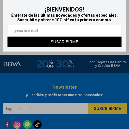
Oral B complete 2x1 cepillo
Cepillos de Dientes Oral B
¡BIENVENIDOS!
dental
Pack Familiar x4
Entérate de las últimas novedades y ofertas especiales.
208
392
Suscribite y obtené 10% off en tu primera compra.
$
$
SUSCRIBIRME
Newsletter
¡Suscribite y recibí todas nuestras novedades!
SUSCRIBIRME


