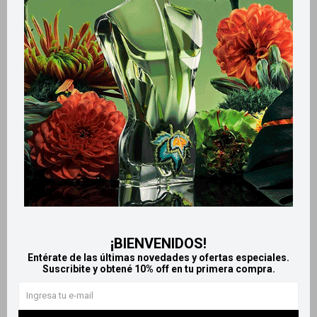
Dr. Selby Pack Rain gel - Gel
Set gel de ducha + Body mist
de ducha Summer Bliss 260g
Rain gel - Amanacer Zen
+ Esponja exfoliante
497
$
358
$
¡BIENVENIDOS!
Entérate de las últimas novedades y ofertas especiales.
Suscribite y obtené 10% off en tu primera compra.