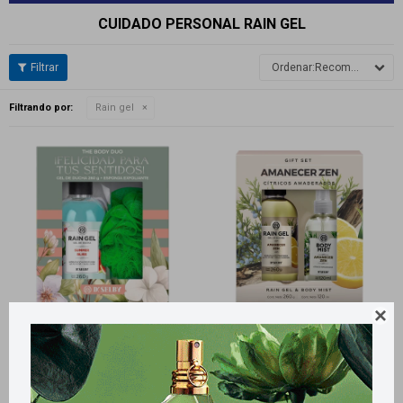
CUIDADO PERSONAL RAIN GEL
Recomendados
Filtrando por:
Rain gel

Llega
HOY
Llega
HOY
Llega
HOY
Llega
HOY