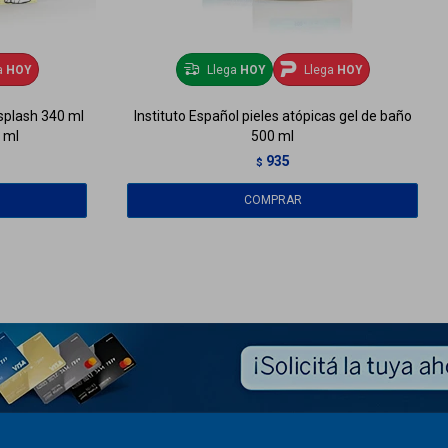
a
HOY
Llega
HOY
Llega
HOY
splash 340 ml
Instituto Español pieles atópicas gel de baño
 ml
500 ml
935
$