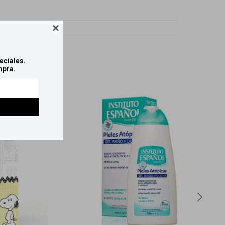
o

eciales.
mpra.