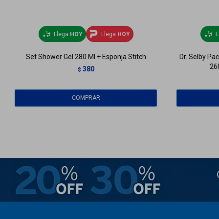
Llega
HOY
Llega
HOY
L
Set Shower Gel 280 Ml + Esponja Stitch
Dr. Selby Pac
26
380
$