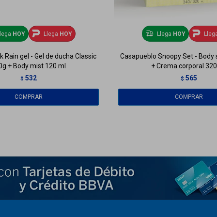
lega
HOY
Llega
HOY
Llega
HOY
Lleg
k Rain gel - Gel de ducha Classic
Casapueblo Snoopy Set - Body 
0g + Body mist 120 ml
+ Crema corporal 320
532
565
$
$