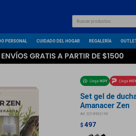
DO PERSONAL
CUIDADO DEL HOGAR
REGALERÍA
OUTLE
Llega
HOY
Llega
HO
Set gel de ducha
Amanacer Zen
0218902190
497
$