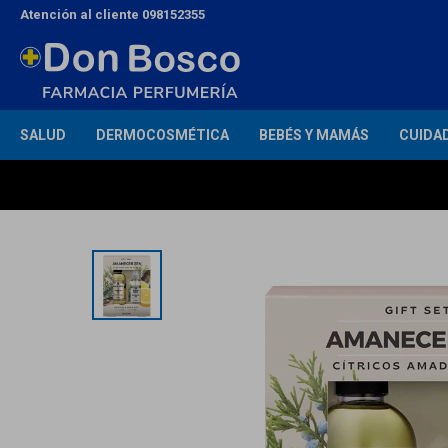
Atención al cliente 098152355
SALUD
DERMOCOSMÉTICA
BEBÉS Y MAMÁS
CUIDA