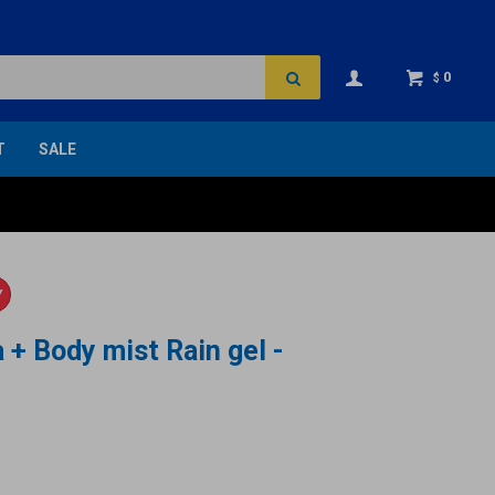
0
$
T
SALE
Y
 + Body mist Rain gel -