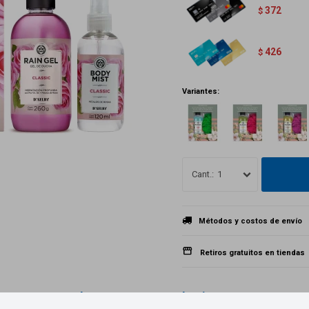
372
$
426
$
Variantes:
1
Métodos y costos de envío
Retiros gratuitos en tiendas
Productos que te pueden interesar