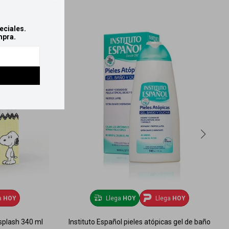
eciales.
mpra.
a
HOY
Llega
HOY
Llega
HOY
splash 340 ml
Instituto Español pieles atópicas gel de baño