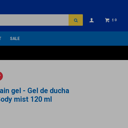
0
$
T
SALE
Y
ain gel - Gel de ducha
Body mist 120 ml