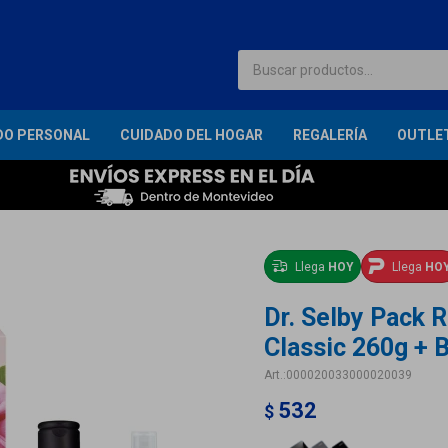
DO PERSONAL
CUIDADO DEL HOGAR
REGALERÍA
OUTLE
Llega
HOY
Llega
HO
Dr. Selby Pack R
Classic 260g + 
000020033000020039
532
$