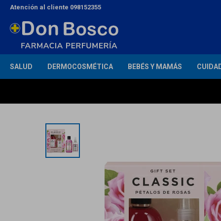
Atención al cliente 098152355
SALUD
DERMOCOSMÉTICA
BEBÉS Y MAMÁS
CUIDA