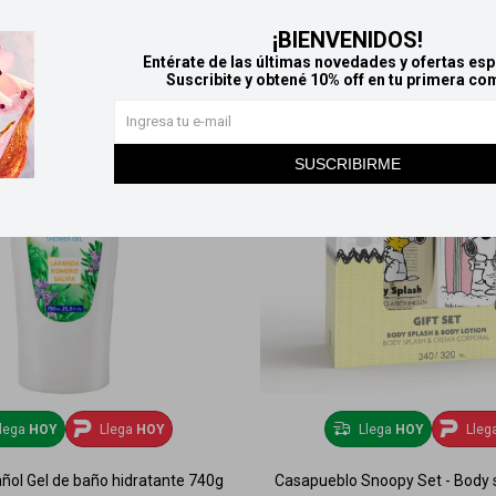
¡BIENVENIDOS!
Entérate de las últimas novedades y ofertas esp
Suscribite y obtené 10% off en tu primera co
SUSCRIBIRME
lega
HOY
Llega
HOY
Llega
HOY
Lleg
añol Gel de baño hidratante 740g
Casapueblo Snoopy Set - Body 