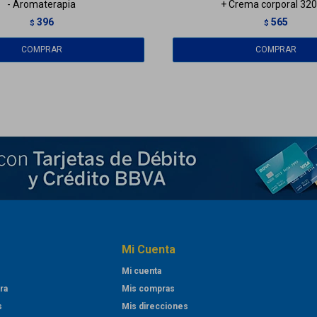
- Aromaterapia
+ Crema corporal 320
396
565
$
$
Mi Cuenta
Mi cuenta
ra
Mis compras
s
Mis direcciones