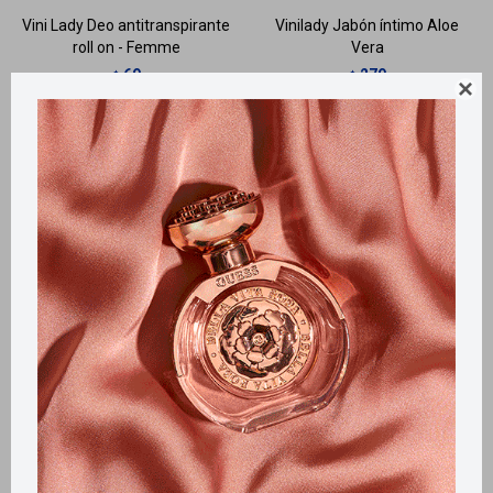
Vini Lady Deo antitranspirante
Vinilady Jabón íntimo Aloe
roll on - Femme
Vera
69
279
$
$
