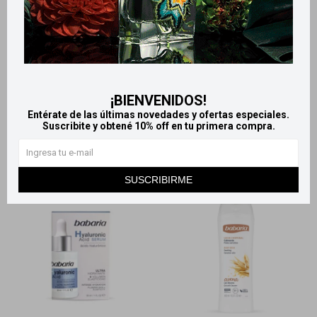
Llega
HOY
Llega
HOY
Llega
HOY
Llega
HOY
Babaria mousse cremoso
Babaria Crema facial con
limpiador 150 ml
Ácido Hialurónico 50 ml
¡BIENVENIDOS!
765
779
$
$
Entérate de las últimas novedades y ofertas especiales.
Suscribite y obtené 10% off en tu primera compra.
SUSCRIBIRME