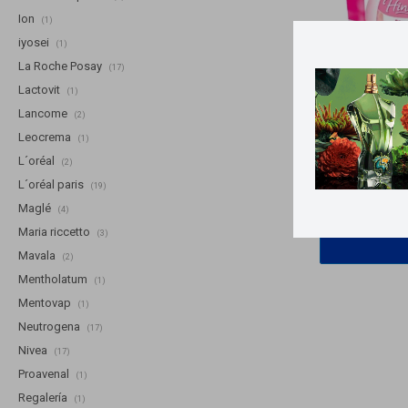
Ion
(1)
iyosei
(1)
La Roche Posay
(17)
Lactovit
(1)
Lancome
(2)
Leocrema
(1)
Llega
MA
L´oréal
(2)
L´oréal paris
(19)
P
Maglé
(4)
Maria riccetto
(3)
Mavala
(2)
Mentholatum
(1)
Mentovap
(1)
Neutrogena
(17)
Nivea
(17)
Proavenal
(1)
Regalería
(1)