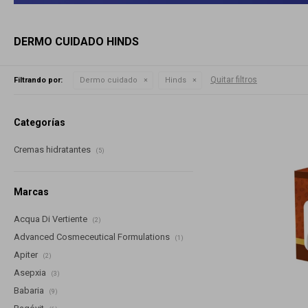
DERMO CUIDADO HINDS
Quitar filtros
Filtrando por:
Dermo cuidado
Hinds
Categorías
Cremas hidratantes
(5)
Marcas
Acqua Di Vertiente
(2)
Advanced Cosmeceutical Formulations
(1)
Apiter
(2)
Asepxia
(3)
Babaria
(9)