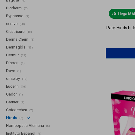
Bagóvit
(6)
Biotherm
(7)
Llega
MA
Byphasse
(9)
cerave
(20)
Pack Hinds hid
Cicatricure
(10)
Derma Chem
(3)
Dermaglós
(19)
Dermur
(17)
Dispert
(1)
Dove
(1)
dr selby
(10)
Eucerin
(10)
Gador
(1)
Garnier
(9)
Goicoechea
(2)
Hinds
(5)
Homeopatía Alemana
(6)
Instituto Español
(6)