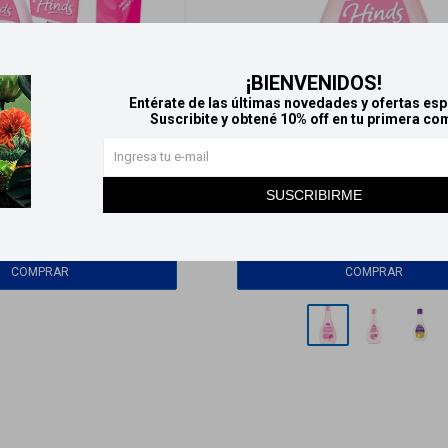
¡BIENVENIDOS!
Entérate de las últimas novedades y ofertas esp
Suscribite y obtené 10% off en tu primera co
ÑANA
Llega
MAÑANA
Llega
MAÑANA
Llega
M
SUSCRIBIRME
ack Hinds Rosa
Hinds crema hidratante - Rosa P
539
328
$
$