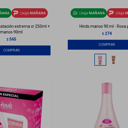
ÑANA
Llega
MAÑANA
Llega
MAÑANA
Llega
M
ratación extrema cr 250ml +
Hinds manos 90 ml - Rosa 
manos 90ml
274
$
565
$