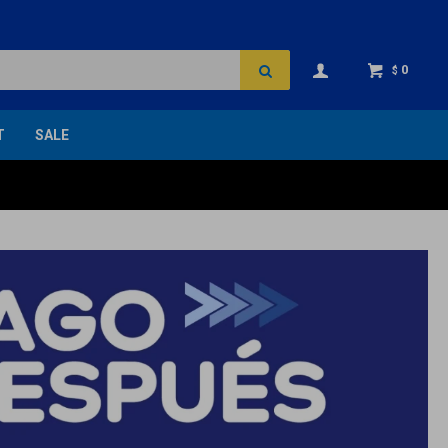
0
$
T
SALE