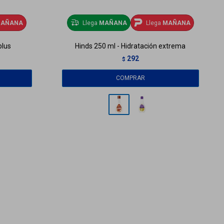
AÑANA
Llega
MAÑANA
Llega
MAÑANA
plus
Hinds 250 ml - Hidratación extrema
292
$