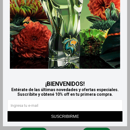
Cicatricure gel para cicatrices
Cerave limpiador hidratante
y estrías - 30 g
473 ml
590
1.310
$
$
¡BIENVENIDOS!
Entérate de las últimas novedades y ofertas especiales.
Suscribite y obtené 10% off en tu primera compra.
SUSCRIBIRME