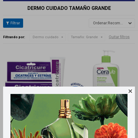
DERMO CUIDADO TAMAÑO GRANDE
Recomendados
Quitar filtros
Filtrando por:
Dermo cuidado
Tamaño:
Grande

Llega
HOY
Llega
HOY
Llega
HOY
Llega
HOY