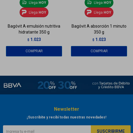
Llega
HOY
Llega
HOY
Llega
HOY
Llega
HOY
Bagóvit A emulsión nutritiva
Bagóvit A absorción 1 minuto
hidratante 350 g
350 g
1.023
1.023
$
$
Newsletter
¡Suscribite y recibí todas nuestras novedades!
SUSCRIBIRME