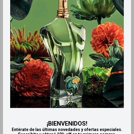
Llega
EL LUNES
Llega
EL LUNES
Llega
EL LUNES
Llega
EL LUNES
Máscara de Pestañas Break
Kits de Maquillaje Marilyn
Up Waterproof Wet n Wild
Monroe Wet n Wild - Polvo
finalizador + Brocha grande
677
$
¡BIENVENIDOS!
689
$
Entérate de las últimas novedades y ofertas especiales.