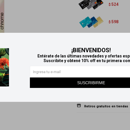
524
$
598
$
Variantes:
¡BIENVENIDOS!
Entérate de las últimas novedades y ofertas esp
Suscribite y obtené 10% off en tu primera co
1
SUSCRIBIRME
Métodos y costos de envío
Retiros gratuitos en tiendas