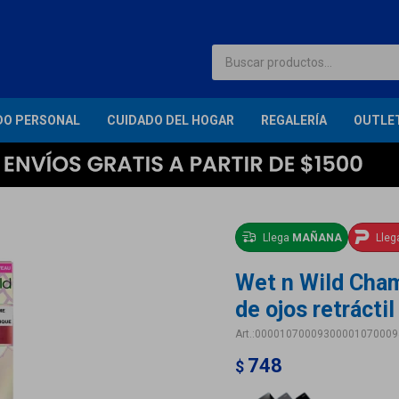
DO PERSONAL
CUIDADO DEL HOGAR
REGALERÍA
OUTLE
Llega
MAÑANA
Lle
Wet n Wild Cha
de ojos retrácti
00001070009300001070009
748
$