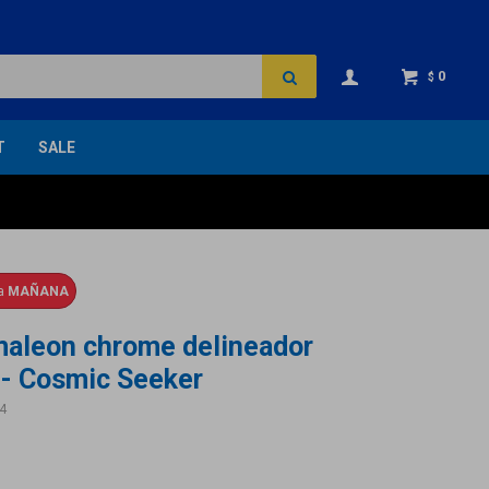
0
$
T
SALE
ga
MAÑANA
maleon chrome delineador
l - Cosmic Seeker
4