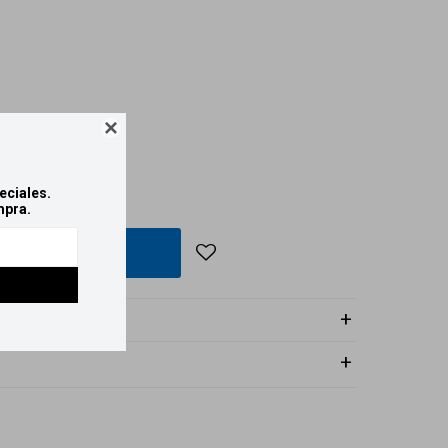

eciales.
mpra.
COMPRAR