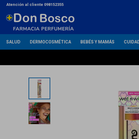
Atención al cliente 098152355
SALUD
DERMOCOSMÉTICA
BEBÉS Y MAMÁS
CUIDA