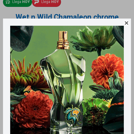
Llega
HOY
Llega
HOY
Wet n Wild Chamaleon chrome

delineador de ojos retráctil - Planet
Disco
000010700093000010700096
748
$
524
$
598
$
Variantes: