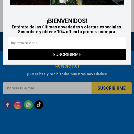
Métodos y costos de envío
¡BIENVENIDOS!
Retiros gratuitos en tiendas
Entérate de las últimas novedades y ofertas especiales.
Suscribite y obtené 10% off en tu primera compra.
SUSCRIBIRME
Newsletter
¡Suscribite y recibí todas nuestras novedades!
SUSCRIBIRME


