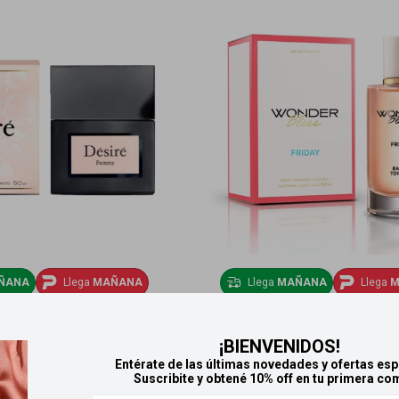
ÑANA
Llega
MAÑANA
Llega
MAÑANA
Llega
M
r elle edt 50ml - Femme
Wonder Bliss Friday edt 50
¡BIENVENIDOS!
922
778
$
$
Entérate de las últimas novedades y ofertas esp
Suscribite y obtené 10% off en tu primera co