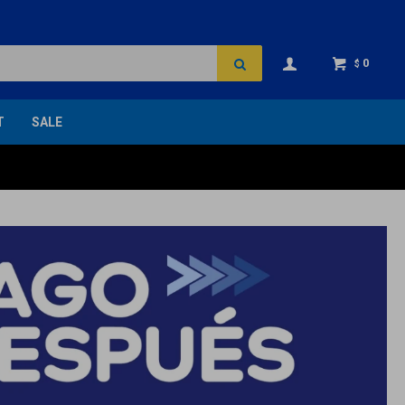
0
$
T
SALE