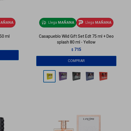
AÑANA
Llega
MAÑANA
Llega
MAÑANA
 50 ml
Casapueblo Wild Gift Set Edt 75 ml + Deo
splash 80 ml - Yellow
715
$