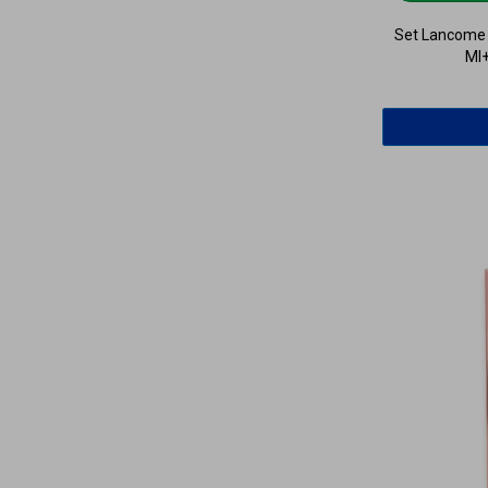
Set Lancome L
Ml