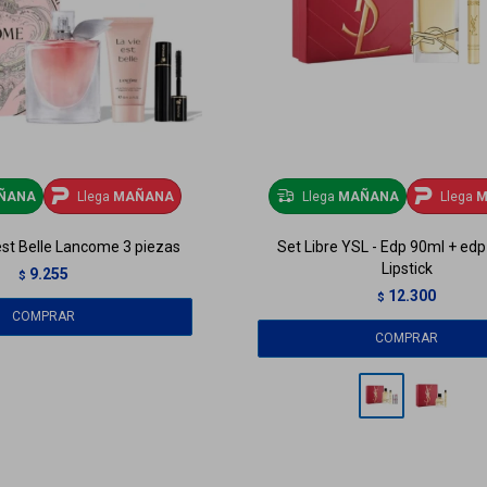
ÑANA
Llega
MAÑANA
Llega
MAÑANA
Llega
M
est Belle Lancome 3 piezas
Set Libre YSL - Edp 90ml + ed
Lipstick
9.255
$
12.300
$