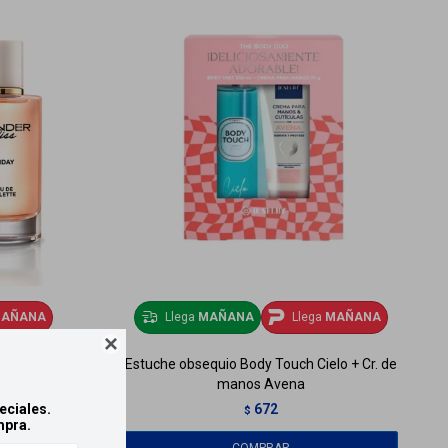
AÑANA
Llega
MAÑANA
Llega
MAÑANA

 ml
Estuche obsequio Body Touch Cielo + Cr. de
manos Avena
672
eciales.
$
mpra.