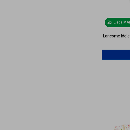
Llega
MA
Lancome Idole