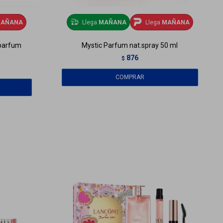
AÑANA
Llega
MAÑANA
Llega
MAÑANA
 parfum
Mystic Parfum nat.spray 50 ml
876
$