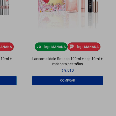
AÑANA
Llega
MAÑANA
Llega
MAÑANA
p 10ml +
Lancome Idole Set edp 100ml + edp 10ml +
máscara pestañas
9.010
$