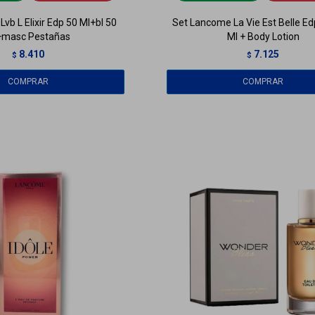
vb L Elixir Edp 50 Ml+bl 50
Set Lancome La Vie Est Belle Ed
+masc Pestañas
Ml + Body Lotion
8.410
7.125
$
$