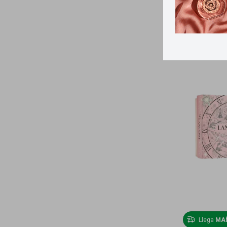
Llega
MA