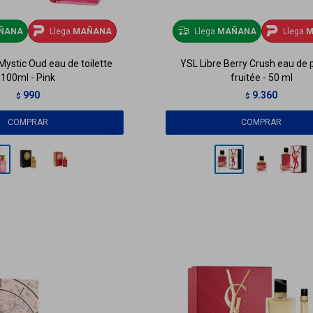
ÑANA
Llega
MAÑANA
Llega
MAÑANA
Llega
M
ystic Oud eau de toilette
YSL Libre Berry Crush eau de
100ml - Pink
fruitée - 50 ml
990
9.360
$
$