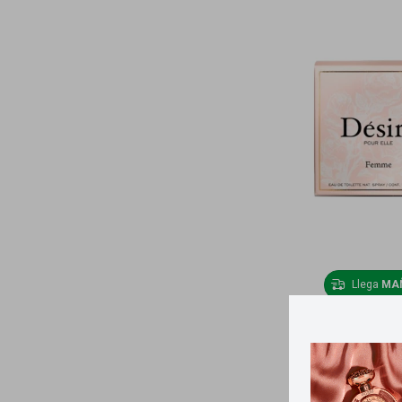
Llega
MA
Desiré pou