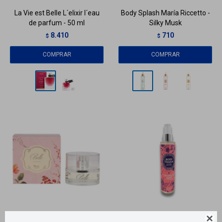
La Vie est Belle L´elixir l´eau
Body Splash María Riccetto -
de parfum - 50 ml
Silky Musk
8.410
710
$
$
