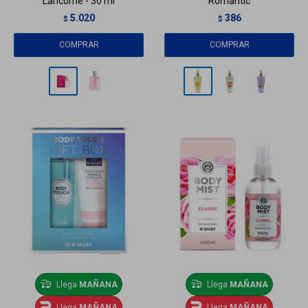
Lancome - 30 ml
Romantic
5.020
386
$
$
Llega
MAÑANA
Llega
MAÑANA
Llega
MAÑANA
Llega
MAÑANA