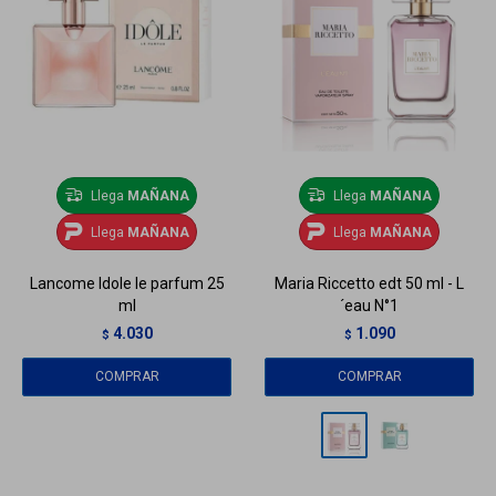
Llega
MAÑANA
Llega
MAÑANA
Llega
MAÑANA
Llega
MAÑANA
Lancome Idole le parfum 25
Maria Riccetto edt 50 ml - L
ml
´eau N°1
4.030
1.090
$
$