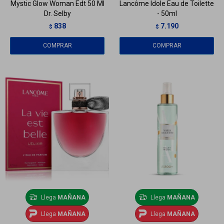
Mystic Glow Woman Edt 50 Ml
Lancôme Idole Eau de Toilette
Dr. Selby
- 50ml
838
7.190
$
$
Llega
MAÑANA
Llega
MAÑANA
Llega
MAÑANA
Llega
MAÑANA