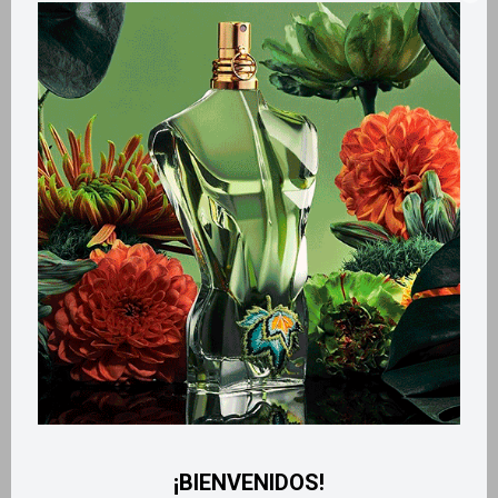
Llega
MAÑANA
Llega
MAÑANA
Llega
MAÑANA
Llega
MAÑANA
Edt Belle 50ml
Body Touch 200ml - Tropical
Kiss Intense
1.100
$
530
$
¡BIENVENIDOS!