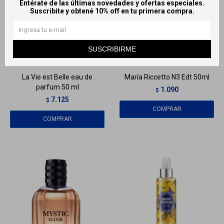
Entérate de las últimas novedades y ofertas especiales.
Suscribite y obtené 10% off en tu primera compra.
Llega
MAÑANA
Llega
MAÑANA
SUSCRIBIRME
Llega
MAÑANA
Llega
MAÑANA
La Vie est Belle eau de
María Riccetto N3 Edt 50ml
parfum 50 ml
1.090
$
7.125
$