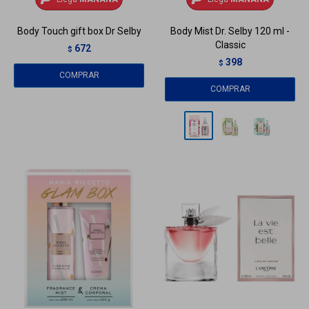
Body Touch gift box Dr Selby
Body Mist Dr. Selby 120 ml -
Classic
672
$
398
$