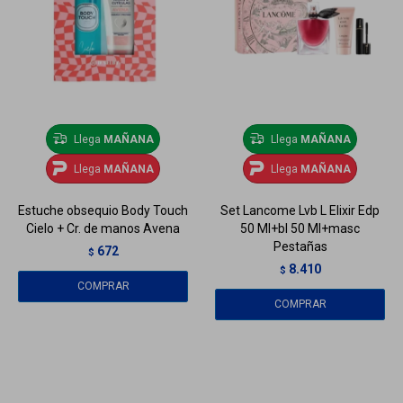
Llega
MAÑANA
Llega
MAÑANA
Llega
MAÑANA
Llega
MAÑANA
Estuche obsequio Body Touch
Set Lancome Lvb L Elixir Edp
Cielo + Cr. de manos Avena
50 Ml+bl 50 Ml+masc
Pestañas
672
$
8.410
$