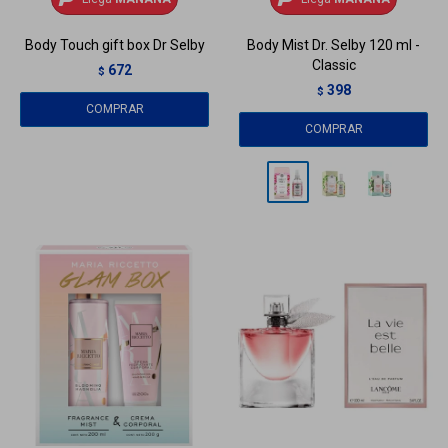
Body Touch gift box Dr Selby
Body Mist Dr. Selby 120 ml -
Classic
672
$
398
$