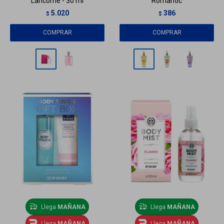
Lancome - 30 ml
Romantic
5.020
386
$
$
Llega
MAÑANA
Llega
MAÑANA
Llega
MAÑANA
Llega
MAÑANA