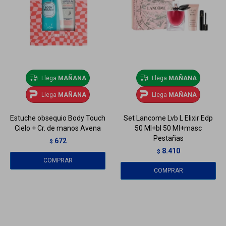
Llega
MAÑANA
Llega
MAÑANA
Llega
MAÑANA
Llega
MAÑANA
Estuche obsequio Body Touch
Set Lancome Lvb L Elixir Edp
Cielo + Cr. de manos Avena
50 Ml+bl 50 Ml+masc
Pestañas
672
$
8.410
$