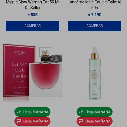
Mystic Glow Woman Edt 50 Ml
Lancôme Idole Eau de Toilette
Dr. Selby
- 50ml
838
7.190
$
$
Llega
MAÑANA
Llega
MAÑANA
Llega
MAÑANA
Llega
MAÑANA