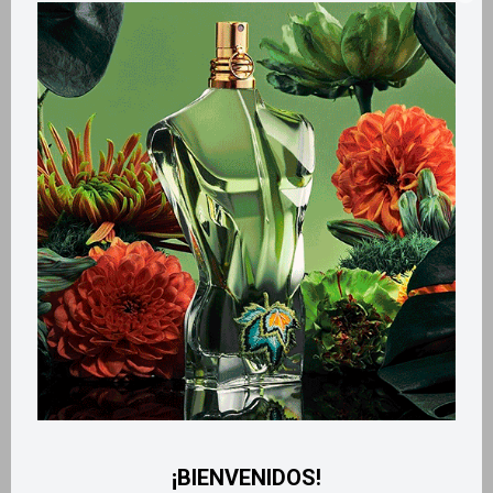
Llega
MAÑANA
Llega
MAÑANA
Llega
MAÑANA
Llega
MAÑANA
Edt Belle 50ml
Body Touch 200ml - Tropical
Kiss Intense
1.100
$
530
$
¡BIENVENIDOS!