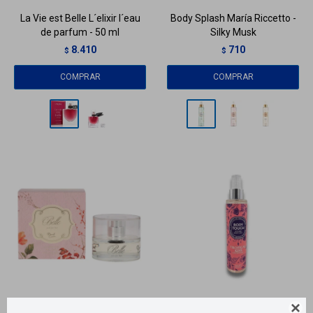
La Vie est Belle L´elixir l´eau
Body Splash María Riccetto -
de parfum - 50 ml
Silky Musk
8.410
710
$
$
