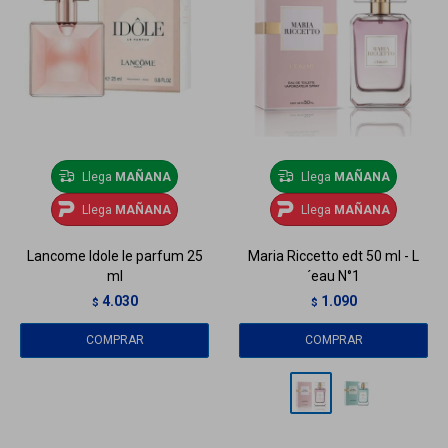
Llega
MAÑANA
Llega
MAÑANA
Llega
MAÑANA
Llega
MAÑANA
Lancome Idole le parfum 25
Maria Riccetto edt 50 ml - L
ml
´eau N°1
4.030
1.090
$
$