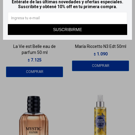
Entérate de las últimas novedades y ofertas especiales.
Suscribite y obtené 10% off en tu primera compra.
Llega
MAÑANA
Llega
MAÑANA
SUSCRIBIRME
Llega
MAÑANA
Llega
MAÑANA
La Vie est Belle eau de
María Riccetto N3 Edt 50ml
parfum 50 ml
1.090
$
7.125
$