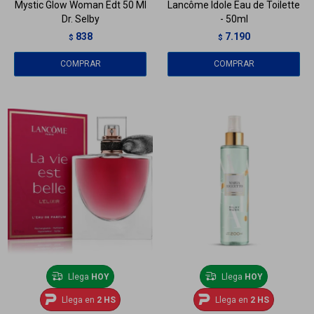
Mystic Glow Woman Edt 50 Ml
Lancôme Idole Eau de Toilette
Dr. Selby
- 50ml
838
7.190
$
$
Llega
HOY
Llega
HOY
Llega en
2 HS
Llega en
2 HS