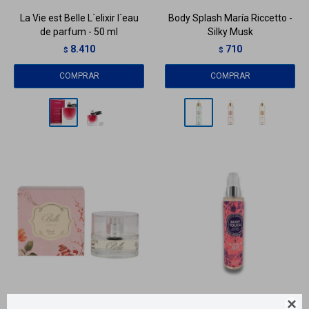
La Vie est Belle L´elixir l´eau
Body Splash María Riccetto -
de parfum - 50 ml
Silky Musk
8.410
710
$
$
