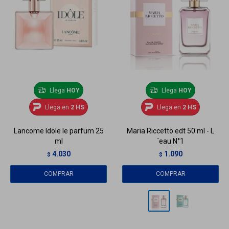
Llega
HOY
Llega
HOY
Llega en
2 HS
Llega en
2 HS
Lancome Idole le parfum 25
Maria Riccetto edt 50 ml - L
ml
´eau N°1
4.030
1.090
$
$