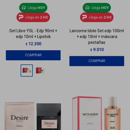
Llega
HOY
Llega
HOY
Llega en
2 HS
Llega en
2 HS
Set Libre YSL - Edp 90ml +
Lancome Idole Set edp 100ml
edp 10ml + Lipstick
+ edp 10ml + máscara
pestañas
12.300
$
9.010
$