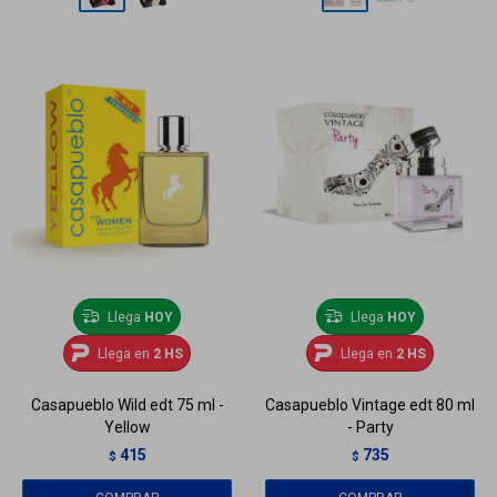
Llega
HOY
Llega
HOY
Llega en
2 HS
Llega en
2 HS
Casapueblo Wild edt 75 ml -
Casapueblo Vintage edt 80 ml
Yellow
- Party
415
735
$
$