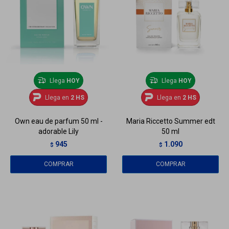
Llega
HOY
Llega
HOY
Llega en
2 HS
Llega en
2 HS
Own eau de parfum 50 ml -
Maria Riccetto Summer edt
adorable Lily
50 ml
945
1.090
$
$