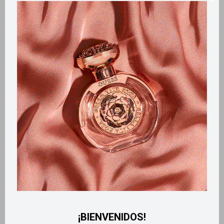
Llega
HOY
Llega
HOY
Llega en
2 HS
Llega en
2 HS
Edt Belle 50ml
Body Touch 200ml - Tropical
Kiss Intense
1.100
$
530
$
¡BIENVENIDOS!