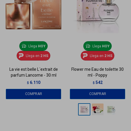
Llega
HOY
Llega
HOY
Llega en
2 HS
Llega en
2 HS
La vie est belle L´extrait de
Flower me Eau de toilette 30
parfum Lancome - 30 ml
ml - Poppy
6.110
542
$
$