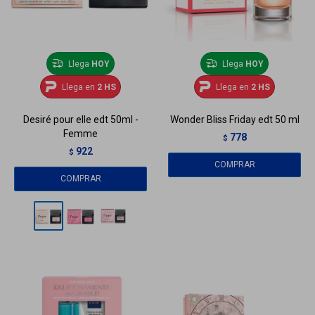
Llega
HOY
Llega
HOY
Llega en
2 HS
Llega en
2 HS
Desiré pour elle edt 50ml -
Wonder Bliss Friday edt 50 ml
Femme
778
$
922
$