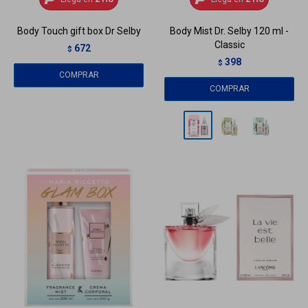
Body Touch gift box Dr Selby
Body Mist Dr. Selby 120 ml -
Classic
672
$
398
$