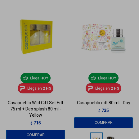
Llega
HOY
Llega
HOY
Llega en
2 HS
Llega en
2 HS
Casapueblo Wild Gift Set Edt
Casapueblo edt 80 ml - Day
75 ml + Deo splash 80 ml -
735
$
Yellow
715
$