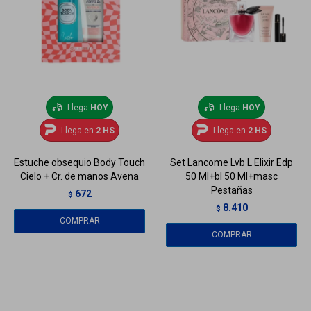
Llega
HOY
Llega
HOY
Llega en
2 HS
Llega en
2 HS
Estuche obsequio Body Touch
Set Lancome Lvb L Elixir Edp
Cielo + Cr. de manos Avena
50 Ml+bl 50 Ml+masc
Pestañas
672
$
8.410
$