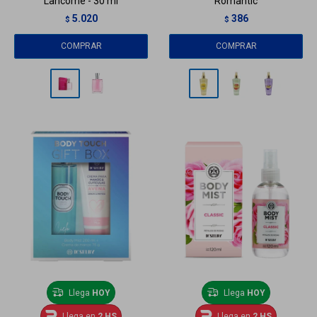
Lancome - 30 ml
Romantic
5.020
386
$
$
Llega
HOY
Llega
HOY
Llega en
2 HS
Llega en
2 HS