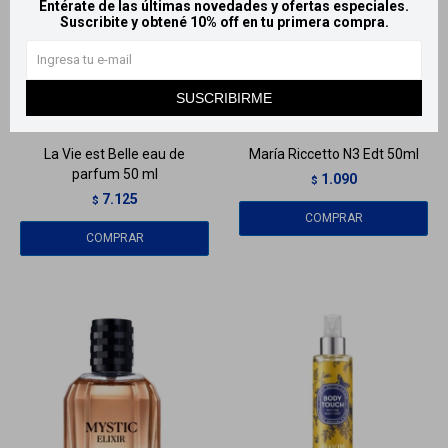
Entérate de las últimas novedades y ofertas especiales.
Suscribite y obtené 10% off en tu primera compra.
Llega
HOY
Llega
HOY
SUSCRIBIRME
Llega en
2 HS
Llega en
2 HS
La Vie est Belle eau de
María Riccetto N3 Edt 50ml
parfum 50 ml
1.090
$
7.125
$