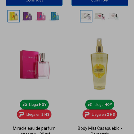
Llega
HOY
Llega
HOY
Llega en
2 HS
Llega en
2 HS
Miracle eau de parfum
Body Mist Casapueblo -