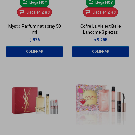
Llega
HOY
Llega
HOY
Llega en
2 HS
Llega en
2 HS
Mystic Parfum nat.spray 50
Cofre La Vie est Belle
ml
Lancome 3 piezas
876
9.255
$
$