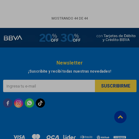
MOSTRANDO
44
DE
44
Newsletter
¡Suscribite y recibí todas nuestras novedades!
SUSCRIBIRME


