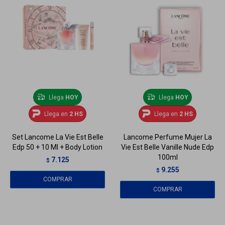
Llega
HOY
Llega
HOY
Llega en
2 HS
Llega en
2 HS
Set Lancome La Vie Est Belle
Lancome Perfume Mujer La
Edp 50 + 10 Ml + Body Lotion
Vie Est Belle Vanille Nude Edp
100ml
7.125
$
9.255
$