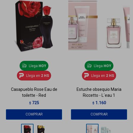
Llega
HOY
Llega
HOY
Llega en
2 HS
Llega en
2 HS
Casapueblo Rose Eau de
Estuche obsequio Maria
toilette - Red
Riccetto - L´eau 1
725
1.160
$
$