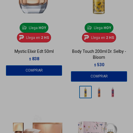
Llega
HOY
Llega
HOY
Llega en
2 HS
Llega en
2 HS
Mystic Elixir Edt 50ml
Body Touch 200ml Dr. Selby -
Bloom
838
$
530
$