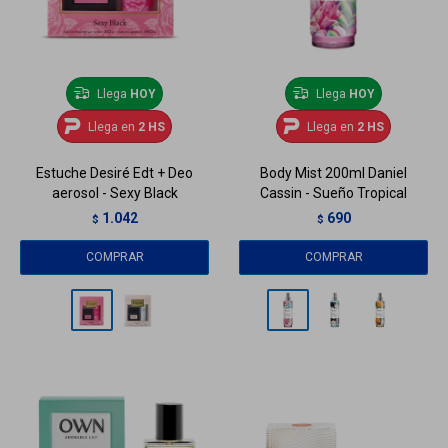
Llega
HOY
Llega
HOY
Llega en
2 HS
Llega en
2 HS
Estuche Desiré Edt + Deo
Body Mist 200ml Daniel
aerosol - Sexy Black
Cassin - Sueño Tropical
1.042
690
$
$