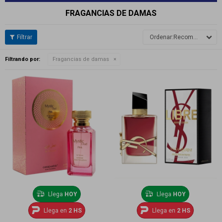
FRAGANCIAS DE DAMAS
Recomendados
Filtrando por:
Fragancias de damas
Llega
HOY
Llega
HOY
Llega en
2 HS
Llega en
2 HS