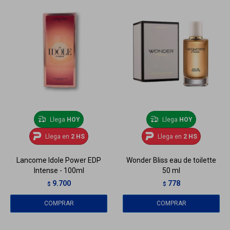
Llega
HOY
Llega
HOY
Llega en
2 HS
Llega en
2 HS
Lancome Idole Power EDP
Wonder Bliss eau de toilette
Intense - 100ml
50 ml
9.700
778
$
$