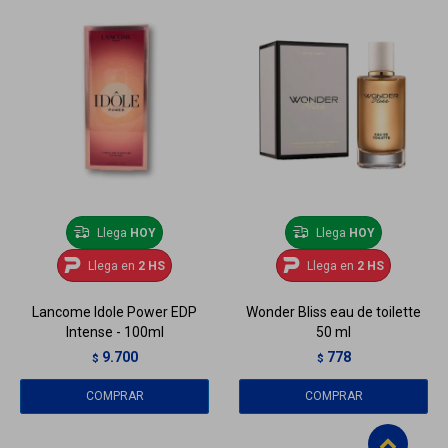
Llega
HOY
Llega
HOY
Llega en
2 HS
Llega en
2 HS
Lancome Idole Power EDP
Wonder Bliss eau de toilette
Intense - 100ml
50 ml
9.700
778
$
$