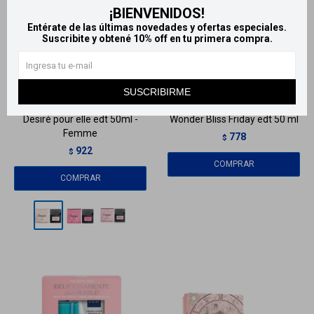
¡BIENVENIDOS!
Entérate de las últimas novedades y ofertas especiales.
Suscribite y obtené 10% off en tu primera compra.
Llega
HOY
Llega
HOY
Llega en
2 HS
Llega en
2 HS
SUSCRIBIRME
Desiré pour elle edt 50ml -
Wonder Bliss Friday edt 50 ml
Femme
778
$
922
$