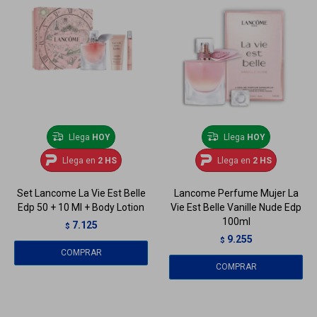
Llega
HOY
Llega
HOY
Llega en
2 HS
Llega en
2 HS
Set Lancome La Vie Est Belle
Lancome Perfume Mujer La
Edp 50 + 10 Ml + Body Lotion
Vie Est Belle Vanille Nude Edp
100ml
7.125
$
9.255
$