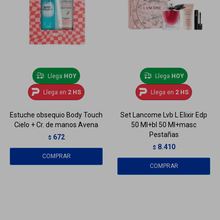
Llega
HOY
Llega
HOY
Llega en
2 HS
Llega en
2 HS
Estuche obsequio Body Touch
Set Lancome Lvb L Elixir Edp
Cielo + Cr. de manos Avena
50 Ml+bl 50 Ml+masc
Pestañas
672
$
8.410
$