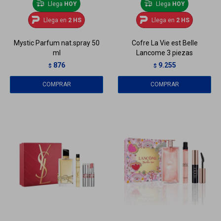
Llega
HOY
Llega
HOY
Llega en
2 HS
Llega en
2 HS
Mystic Parfum nat.spray 50
Cofre La Vie est Belle
ml
Lancome 3 piezas
876
9.255
$
$