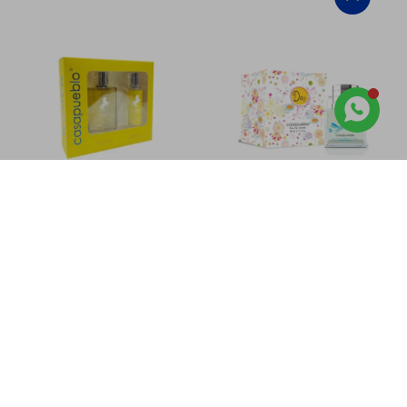
Llega
HOY
Llega
HOY
Llega en
2 HS
Llega en
2 HS
Casapueblo Wild Gift Set Edt
Casapueblo edt 80 ml - Day
75 ml + Deo splash 80 ml -
735
$
Yellow
715
$