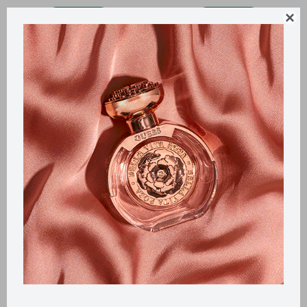
Llega
HOY
Llega
HOY

Llega en
2 HS
Llega en
2 HS
Set Libre YSL - Edp 90ml +
Lancome Idole Set edp 100ml
edp 10ml + Lipstick
+ edp 10ml + máscara
pestañas
12.300
$
9.010
$