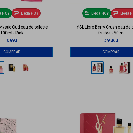
ga
HOY
Llega
HOY
Llega
HOY
Llega
H
ystic Oud eau de toilette
YSL Libre Berry Crush eau de
100ml - Pink
fruitée - 50 ml
990
9.360
$
$