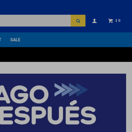
0
$
T
SALE