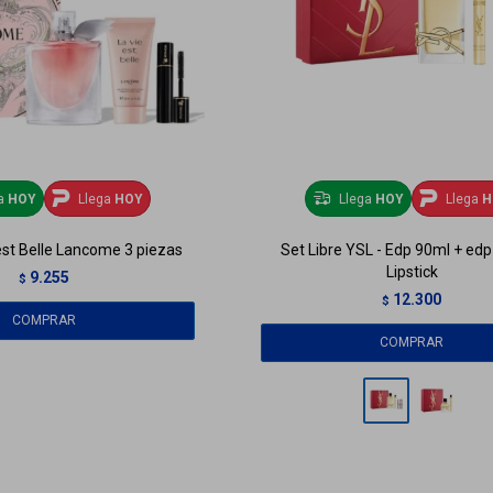
ga
HOY
Llega
HOY
Llega
HOY
Llega
H
est Belle Lancome 3 piezas
Set Libre YSL - Edp 90ml + ed
Lipstick
9.255
$
12.300
$