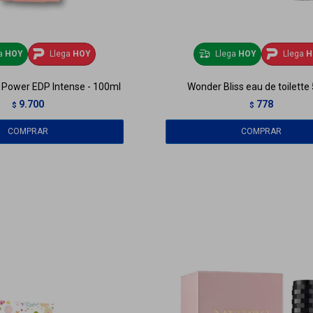
ga
HOY
Llega
HOY
Llega
HOY
Llega
H
 Power EDP Intense - 100ml
Wonder Bliss eau de toilette
9.700
778
$
$