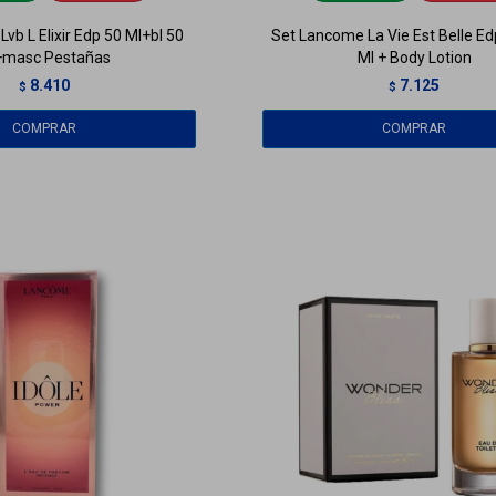
vb L Elixir Edp 50 Ml+bl 50
Set Lancome La Vie Est Belle Ed
+masc Pestañas
Ml + Body Lotion
8.410
7.125
$
$