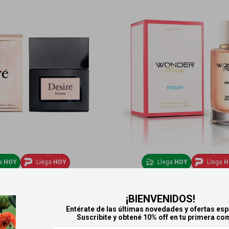
ga
HOY
Llega
HOY
Llega
HOY
Llega
H
r elle edt 50ml - Femme
Wonder Bliss Friday edt 50
¡BIENVENIDOS!
922
778
$
$
Entérate de las últimas novedades y ofertas esp
Suscribite y obtené 10% off en tu primera co