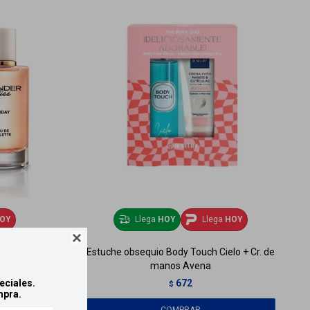
OY
Llega
HOY
Llega
HOY

 ml
Estuche obsequio Body Touch Cielo + Cr. de
manos Avena
672
eciales.
$
mpra.