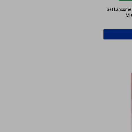
Set Lancome L
Ml