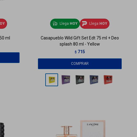
OY
Llega
HOY
Llega
HOY
 50 ml
Casapueblo Wild Gift Set Edt 75 ml + Deo
splash 80 ml - Yellow
715
$