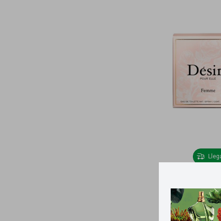
Lle
Desiré pou