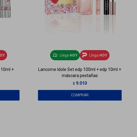
OY
Llega
HOY
Llega
HOY
p 10ml +
Lancome Idole Set edp 100ml + edp 10ml +
máscara pestañas
9.010
$