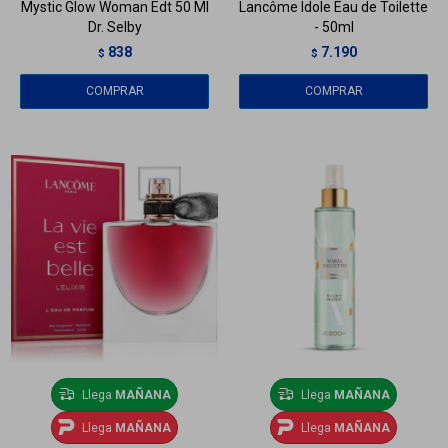
Mystic Glow Woman Edt 50 Ml
Lancôme Idole Eau de Toilette
Dr. Selby
- 50ml
838
7.190
$
$
Llega
MAÑANA
Llega
MAÑANA
Llega
MAÑANA
Llega
MAÑANA