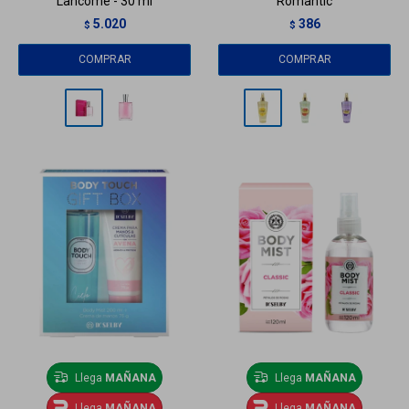
Lancome - 30 ml
Romantic
5.020
386
$
$
Llega
MAÑANA
Llega
MAÑANA
Llega
MAÑANA
Llega
MAÑANA