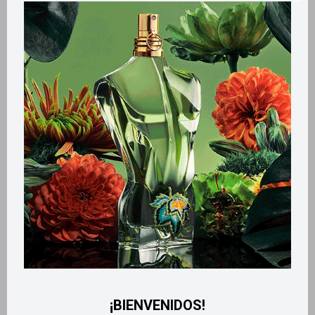
Llega
MAÑANA
Llega
MAÑANA
Llega
MAÑANA
Llega
MAÑANA
Edt Belle 50ml
Body Touch 200ml - Tropical
Kiss Intense
1.100
$
530
$
¡BIENVENIDOS!