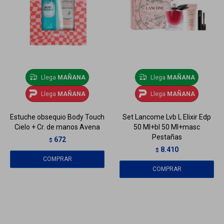
Llega
MAÑANA
Llega
MAÑANA
Llega
MAÑANA
Llega
MAÑANA
Estuche obsequio Body Touch
Set Lancome Lvb L Elixir Edp
Cielo + Cr. de manos Avena
50 Ml+bl 50 Ml+masc
Pestañas
672
$
8.410
$