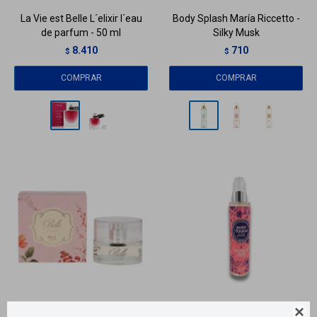
La Vie est Belle L´elixir l´eau
Body Splash María Riccetto -
de parfum - 50 ml
Silky Musk
8.410
710
$
$
