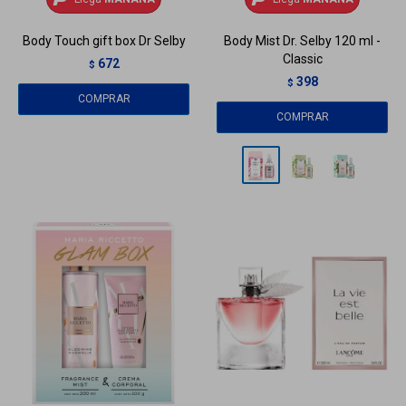
Body Touch gift box Dr Selby
Body Mist Dr. Selby 120 ml -
Classic
672
$
398
$