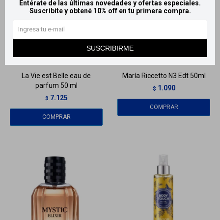
Entérate de las últimas novedades y ofertas especiales.
Suscribite y obtené 10% off en tu primera compra.
Llega
MAÑANA
Llega
MAÑANA
SUSCRIBIRME
Llega
MAÑANA
Llega
MAÑANA
La Vie est Belle eau de
María Riccetto N3 Edt 50ml
parfum 50 ml
1.090
$
7.125
$