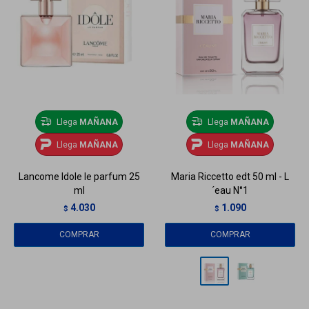
Llega
MAÑANA
Llega
MAÑANA
Llega
MAÑANA
Llega
MAÑANA
Lancome Idole le parfum 25
Maria Riccetto edt 50 ml - L
ml
´eau N°1
4.030
1.090
$
$