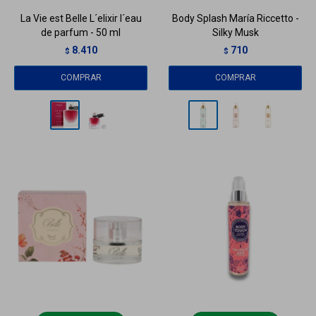
La Vie est Belle L´elixir l´eau
Body Splash María Riccetto -
de parfum - 50 ml
Silky Musk
8.410
710
$
$