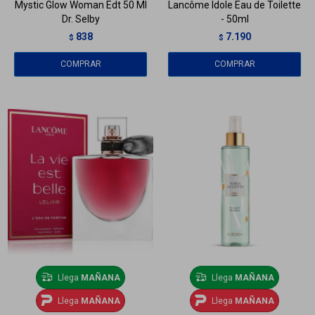
Mystic Glow Woman Edt 50 Ml
Lancôme Idole Eau de Toilette
Dr. Selby
- 50ml
838
7.190
$
$
Llega
MAÑANA
Llega
MAÑANA
Llega
MAÑANA
Llega
MAÑANA