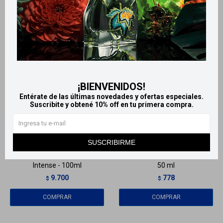
¡BIENVENIDOS!
Entérate de las últimas novedades y ofertas especiales.
Suscribite y obtené 10% off en tu primera compra.
Llega
MAÑANA
Llega
MAÑANA
Llega
MAÑANA
Llega
MAÑANA
SUSCRIBIRME
Lancome Idole Power EDP
Wonder Bliss eau de toilette
Intense - 100ml
50 ml
9.700
778
$
$