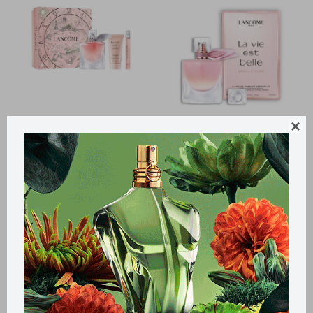

Llega
MAÑANA
Llega
MAÑANA
Llega
MAÑANA
Llega
MAÑANA
Set Lancome La Vie Est Belle
Lancome Perfume Mujer La
Edp 50 + 10 Ml + Body Lotion
Vie Est Belle Vanille Nude Edp
100ml
7.125
$
9.255
$