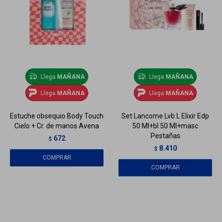
Llega
MAÑANA
Llega
MAÑANA
Llega
MAÑANA
Llega
MAÑANA
Estuche obsequio Body Touch
Set Lancome Lvb L Elixir Edp
Cielo + Cr. de manos Avena
50 Ml+bl 50 Ml+masc
Pestañas
672
$
8.410
$