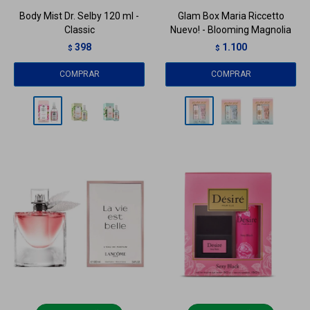
Body Mist Dr. Selby 120 ml -
Glam Box Maria Riccetto
Classic
Nuevo! - Blooming Magnolia
398
1.100
$
$