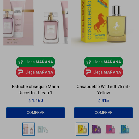
Llega
MAÑANA
Llega
MAÑANA
Llega
MAÑANA
Llega
MAÑANA
Estuche obsequio Maria
Casapueblo Wild edt 75 ml -
Riccetto - L´eau 1
Yellow
1.160
415
$
$