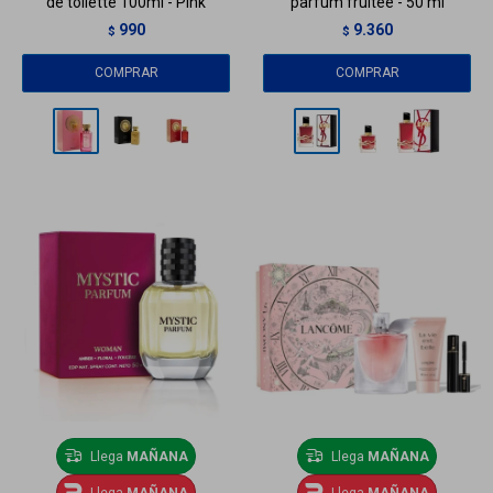
de toilette 100ml - Pink
parfum fruitée - 50 ml
990
9.360
$
$
Llega
MAÑANA
Llega
MAÑANA
Llega
MAÑANA
Llega
MAÑANA