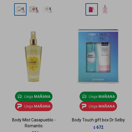
Llega
MAÑANA
Llega
MAÑANA
Llega
MAÑANA
Llega
MAÑANA
Body Mist Casapueblo -
Body Touch gift box Dr Selby
Romantic
672
$