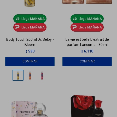
Llega
MAÑANA
Llega
MAÑANA
Llega
MAÑANA
Llega
MAÑANA
Body Touch 200ml Dr. Selby -
La vie est belle L´extrait de
Bloom
parfum Lancome - 30 ml
530
6.110
$
$