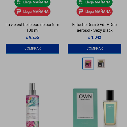
Llega
MAÑANA
Llega
MAÑANA
Llega
MAÑANA
Llega
MAÑANA
La vie est belle eau de parfum
Estuche Desiré Edt + Deo
100 ml
aerosol - Sexy Black
9.255
1.042
$
$