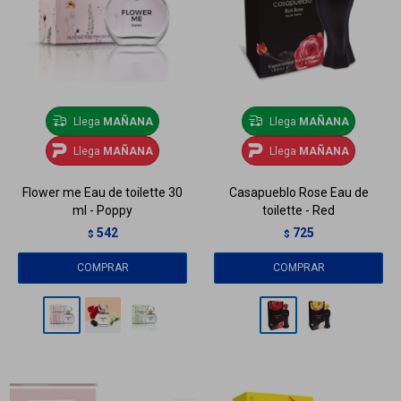
Llega
MAÑANA
Llega
MAÑANA
Llega
MAÑANA
Llega
MAÑANA
Flower me Eau de toilette 30
Casapueblo Rose Eau de
ml - Poppy
toilette - Red
542
725
$
$