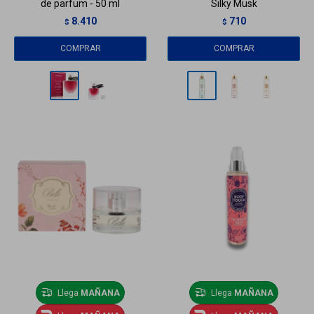
de parfum - 50 ml
Silky Musk
8.410
710
$
$
Llega
MAÑANA
Llega
MAÑANA