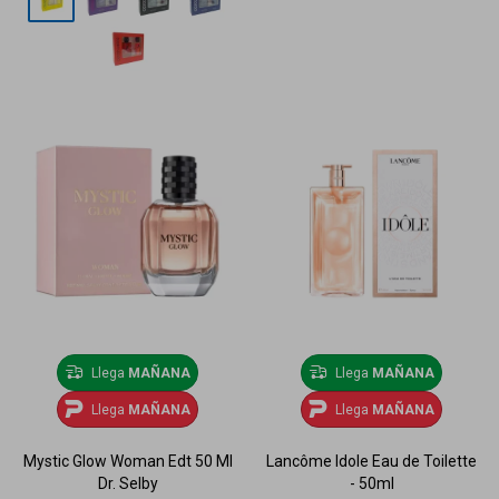
Llega
MAÑANA
Llega
MAÑANA
Llega
MAÑANA
Llega
MAÑANA
Mystic Glow Woman Edt 50 Ml
Lancôme Idole Eau de Toilette
Dr. Selby
- 50ml