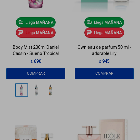
Llega
MAÑANA
Llega
MAÑANA
Llega
MAÑANA
Llega
MAÑANA
Body Mist 200ml Daniel
Own eau de parfum 50 ml -
Cassin - Sueño Tropical
adorable Lily
690
945
$
$