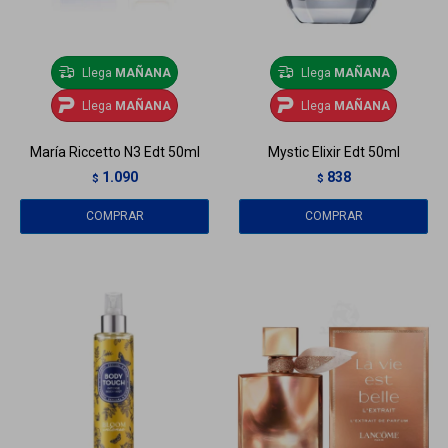
Llega
MAÑANA
Llega
MAÑANA
Llega
MAÑANA
Llega
MAÑANA
María Riccetto N3 Edt 50ml
Mystic Elixir Edt 50ml
1.090
838
$
$