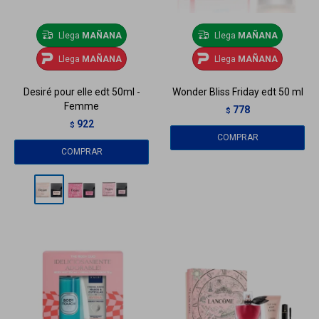
Llega
MAÑANA
Llega
MAÑANA
Llega
MAÑANA
Llega
MAÑANA
Desiré pour elle edt 50ml -
Wonder Bliss Friday edt 50 ml
Femme
778
$
922
$