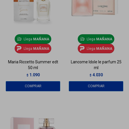
Llega
MAÑANA
Llega
MAÑANA
Llega
MAÑANA
Llega
MAÑANA
Maria Riccetto Summer edt
Lancome Idole le parfum 25
50 ml
ml
1.090
4.030
$
$