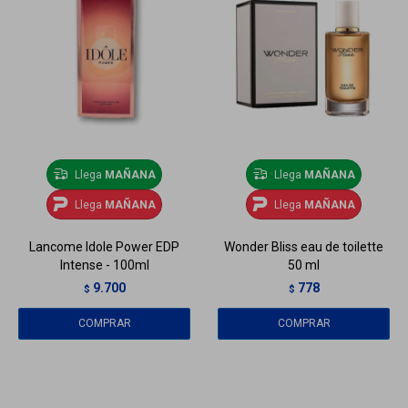
Llega
MAÑANA
Llega
MAÑANA
Llega
MAÑANA
Llega
MAÑANA
Lancome Idole Power EDP
Wonder Bliss eau de toilette
Intense - 100ml
50 ml
9.700
778
$
$