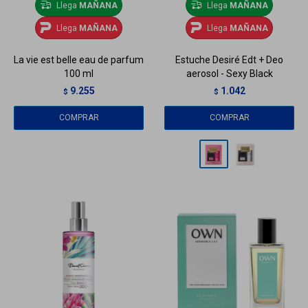
Llega
MAÑANA
Llega
MAÑANA
Llega
MAÑANA
Llega
MAÑANA
La vie est belle eau de parfum
Estuche Desiré Edt + Deo
100 ml
aerosol - Sexy Black
9.255
1.042
$
$