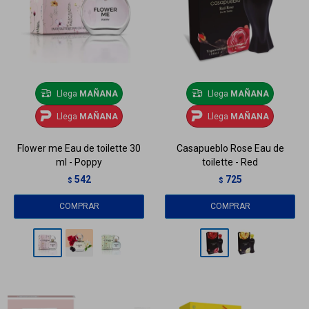
Llega
MAÑANA
Llega
MAÑANA
Llega
MAÑANA
Llega
MAÑANA
Flower me Eau de toilette 30
Casapueblo Rose Eau de
ml - Poppy
toilette - Red
542
725
$
$