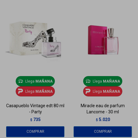
Llega
MAÑANA
Llega
MAÑANA
Llega
MAÑANA
Llega
MAÑANA
Casapueblo Vintage edt 80 ml
Miracle eau de parfum
- Party
Lancome - 30 ml
735
5.020
$
$