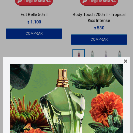
Llega
MAÑANA
Llega
MAÑANA
Edt Belle 50ml
Body Touch 200ml - Tropical
Kiss Intense
1.100
$
530
$
