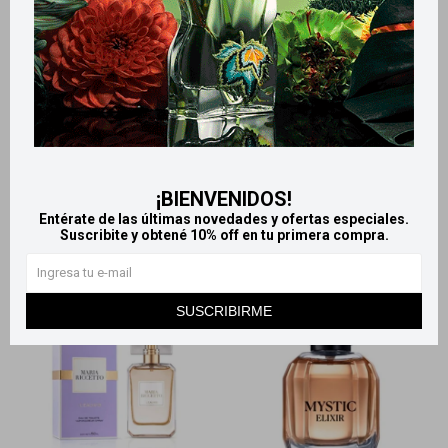
Llega
MAÑANA
Llega
MAÑANA
Llega
MAÑANA
Llega
MAÑANA
La Vie est Belle eau de
Casapueblo Snoopy Set -
parfum 50 ml
Body splash 340 ml + Crema
corporal 320 ml
7.125
$
565
$
¡BIENVENIDOS!
Entérate de las últimas novedades y ofertas especiales.
Suscribite y obtené 10% off en tu primera compra.
SUSCRIBIRME