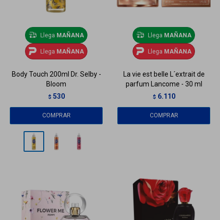
Llega
MAÑANA
Llega
MAÑANA
Llega
MAÑANA
Llega
MAÑANA
Body Touch 200ml Dr. Selby -
La vie est belle L´extrait de
Bloom
parfum Lancome - 30 ml
530
6.110
$
$