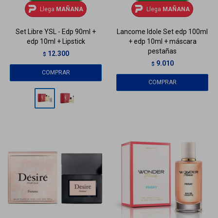
Llega
MAÑANA
Llega
MAÑANA
Set Libre YSL - Edp 90ml +
Lancome Idole Set edp 100ml
edp 10ml + Lipstick
+ edp 10ml + máscara
pestañas
12.300
$
9.010
$