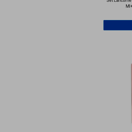
Set Lancome L
Ml