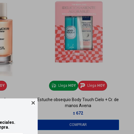
OY
Llega
HOY
Llega
HOY
 ml
Estuche obsequio Body Touch Cielo + Cr. de

manos Avena
672
$
eciales.
mpra.