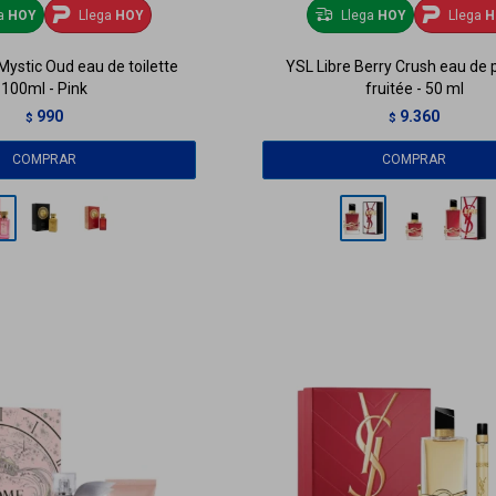
ga
HOY
Llega
HOY
Llega
HOY
Llega
H
ystic Oud eau de toilette
YSL Libre Berry Crush eau de
100ml - Pink
fruitée - 50 ml
990
9.360
$
$