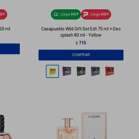
OY
Llega
HOY
Llega
HOY
 50 ml
Casapueblo Wild Gift Set Edt 75 ml + Deo
splash 80 ml - Yellow
715
$