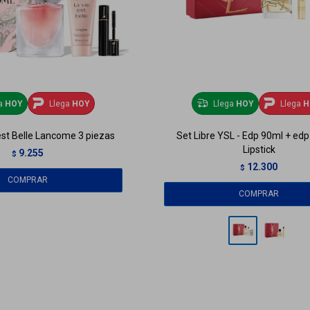
ga
HOY
Llega
HOY
Llega
HOY
Llega
H
est Belle Lancome 3 piezas
Set Libre YSL - Edp 90ml + ed
Lipstick
9.255
$
12.300
$