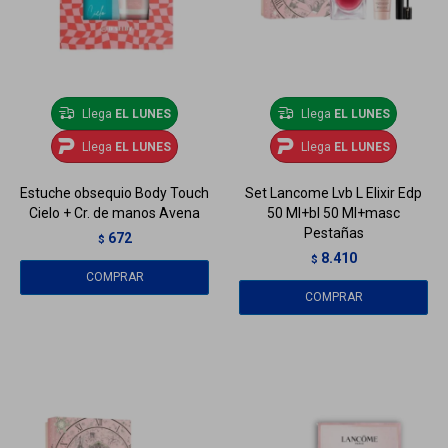
Llega
EL LUNES
Llega
EL LUNES
Llega
EL LUNES
Llega
EL LUNES
Estuche obsequio Body Touch
Set Lancome Lvb L Elixir Edp
Cielo + Cr. de manos Avena
50 Ml+bl 50 Ml+masc
Pestañas
672
$
8.410
$