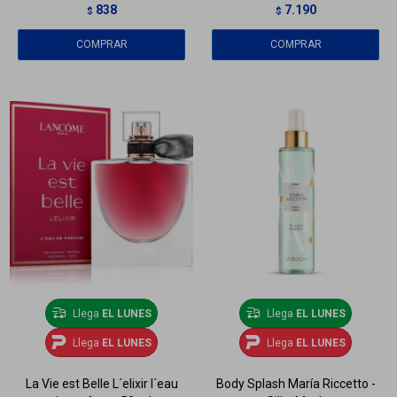
838
7.190
$
$
Llega
EL LUNES
Llega
EL LUNES
Llega
EL LUNES
Llega
EL LUNES
La Vie est Belle L´elixir l´eau
Body Splash María Riccetto -