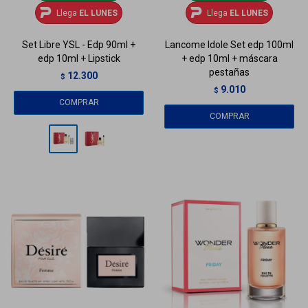
Llega
EL LUNES
Llega
EL LUNES
Set Libre YSL - Edp 90ml +
Lancome Idole Set edp 100ml
edp 10ml + Lipstick
+ edp 10ml + máscara
pestañas
12.300
$
9.010
$