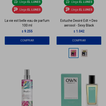
Llega
EL LUNES
Llega
EL LUNES
Llega
EL LUNES
Llega
EL LUNES
La vie est belle eau de parfum
Estuche Desiré Edt + Deo
100 ml
aerosol - Sexy Black
9.255
1.042
$
$