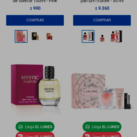
de toilette 100ml - Pink
parfum fruitée - 50 ml
990
9.360
$
$
Llega
EL LUNES
Llega
EL LUNES
Llega
EL LUNES
Llega
EL LUNES