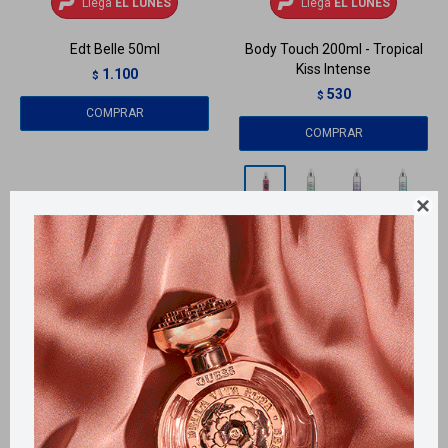
Llega
EL LUNES
Llega
EL LUNES
Edt Belle 50ml
Body Touch 200ml - Tropical
Kiss Intense
1.100
$
530
$
