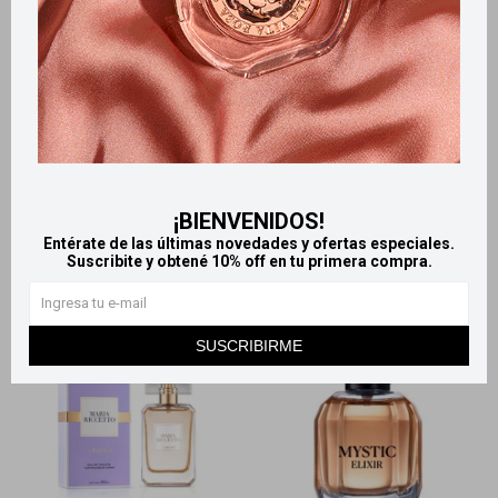
Llega
EL LUNES
Llega
EL LUNES
Llega
EL LUNES
Llega
EL LUNES
La Vie est Belle eau de
Casapueblo Snoopy Set -
parfum 50 ml
Body splash 340 ml + Crema
corporal 320 ml
7.125
$
565
$
¡BIENVENIDOS!
Entérate de las últimas novedades y ofertas especiales.
Suscribite y obtené 10% off en tu primera compra.
SUSCRIBIRME