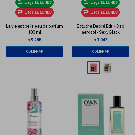
Llega
EL LUNES
Llega
EL LUNES
Llega
EL LUNES
Llega
EL LUNES
La vie est belle eau de parfum
Estuche Desiré Edt + Deo
100 ml
aerosol - Sexy Black
9.255
1.042
$
$