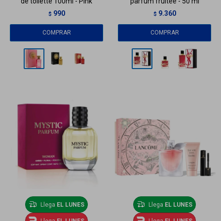
de toilette 100ml - Pink
parfum fruitée - 50 ml
990
9.360
$
$
Llega
EL LUNES
Llega
EL LUNES
Llega
EL LUNES
Llega
EL LUNES