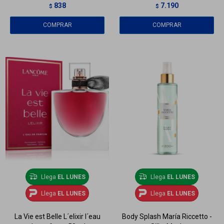
838
7.190
$
$
Llega
EL LUNES
Llega
EL LUNES
Llega
EL LUNES
Llega
EL LUNES
La Vie est Belle L´elixir l´eau
Body Splash María Riccetto -