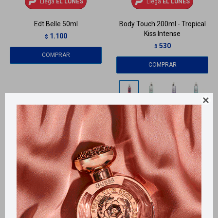
Llega
EL LUNES
Llega
EL LUNES
Edt Belle 50ml
Body Touch 200ml - Tropical
Kiss Intense
1.100
$
530
$
