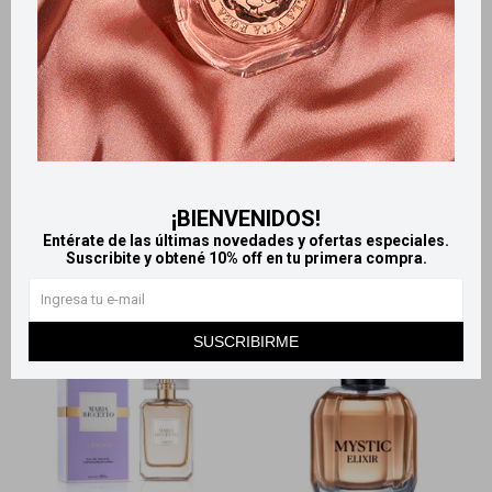
Llega
EL LUNES
Llega
EL LUNES
Llega
EL LUNES
Llega
EL LUNES
La Vie est Belle eau de
Casapueblo Snoopy Set -
parfum 50 ml
Body splash 340 ml + Crema
corporal 320 ml
7.125
$
565
$
¡BIENVENIDOS!
Entérate de las últimas novedades y ofertas especiales.
Suscribite y obtené 10% off en tu primera compra.
SUSCRIBIRME