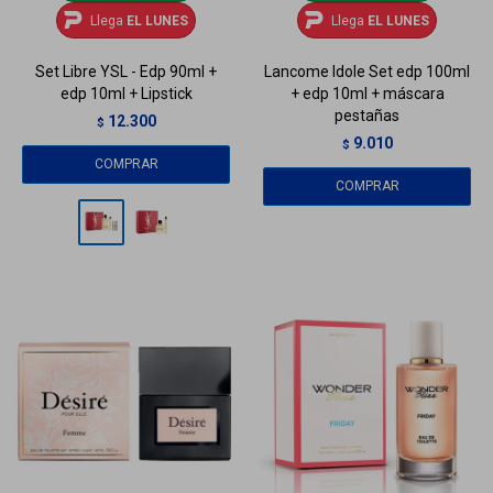
Llega
EL LUNES
Llega
EL LUNES
Set Libre YSL - Edp 90ml +
Lancome Idole Set edp 100ml
edp 10ml + Lipstick
+ edp 10ml + máscara
pestañas
12.300
$
9.010
$