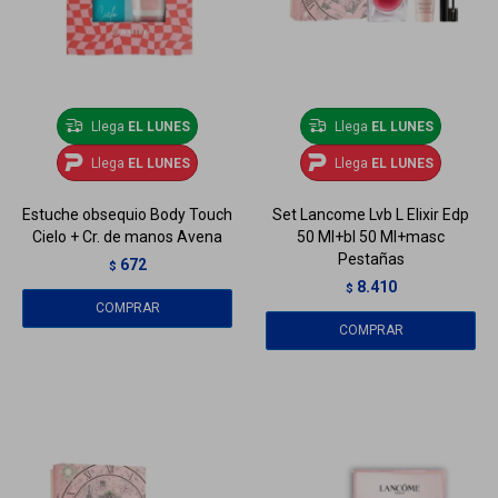
Llega
EL LUNES
Llega
EL LUNES
Llega
EL LUNES
Llega
EL LUNES
Estuche obsequio Body Touch
Set Lancome Lvb L Elixir Edp
Cielo + Cr. de manos Avena
50 Ml+bl 50 Ml+masc
Pestañas
672
$
8.410
$