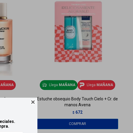
AÑANA
Llega
MAÑANA
Llega
MAÑANA
 ml
Estuche obsequio Body Touch Cielo + Cr. de

manos Avena
672
$
eciales.
mpra.