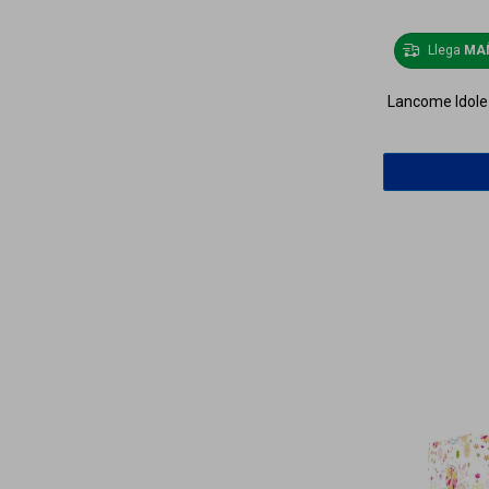
Llega
MA
Lancome Idole