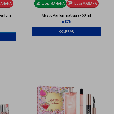
AÑANA
Llega
MAÑANA
Llega
MAÑANA
 parfum
Mystic Parfum nat.spray 50 ml
876
$