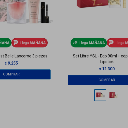
ÑANA
Llega
MAÑANA
Llega
MAÑANA
Llega
M
est Belle Lancome 3 piezas
Set Libre YSL - Edp 90ml + ed
Lipstick
9.255
$
12.300
$