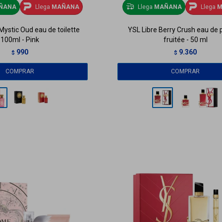
ÑANA
Llega
MAÑANA
Llega
MAÑANA
Llega
M
ystic Oud eau de toilette
YSL Libre Berry Crush eau de
100ml - Pink
fruitée - 50 ml
990
9.360
$
$