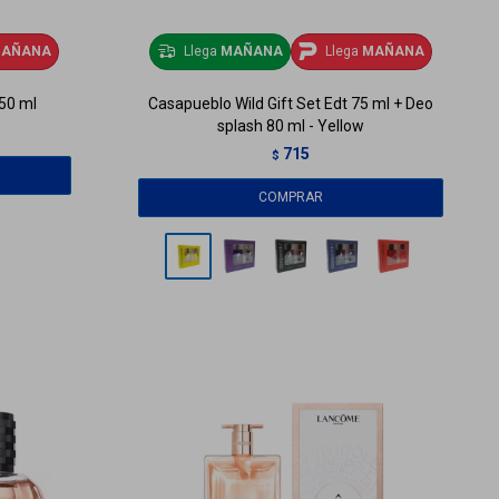
AÑANA
Llega
MAÑANA
Llega
MAÑANA
 50 ml
Casapueblo Wild Gift Set Edt 75 ml + Deo
splash 80 ml - Yellow
715
$