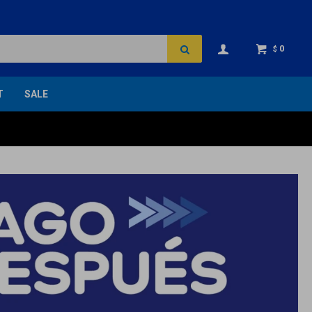
0
$
T
SALE