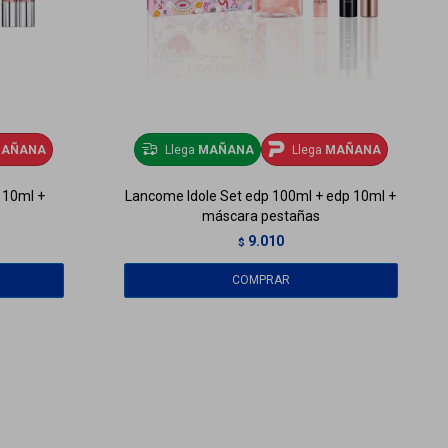
AÑANA
Llega
MAÑANA
Llega
MAÑANA
p 10ml +
Lancome Idole Set edp 100ml + edp 10ml +
máscara pestañas
9.010
$