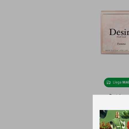
Llega
MA
Desiré pou