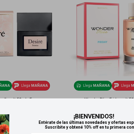
ÑANA
Llega
MAÑANA
Llega
MAÑANA
Llega
M
r elle edt 50ml - Femme
Wonder Bliss Friday edt 50
922
778
$
$
¡BIENVENIDOS!
Entérate de las últimas novedades y ofertas esp
Suscribite y obtené 10% off en tu primera co