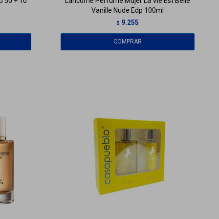
p 50 + 10
Lancome Perfume Mujer La Vie Est Belle
Vanille Nude Edp 100ml
9.255
$