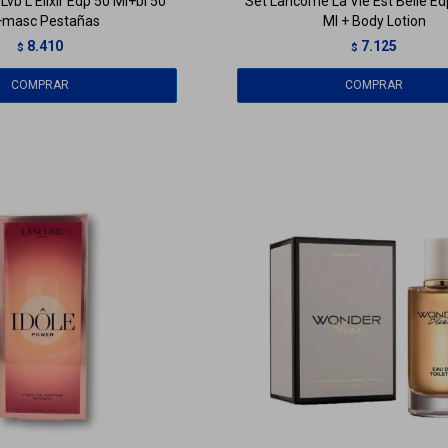
vb L Elixir Edp 50 Ml+bl 50
Set Lancome La Vie Est Belle Ed
+masc Pestañas
Ml + Body Lotion
8.410
7.125
$
$