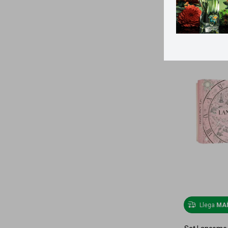
Llega
MA