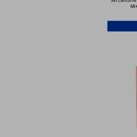
Set Lancome L
Ml