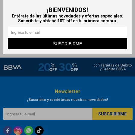
Geratherm termómetro -
Geratherm tensiómetro de
¡BIENVENIDOS!
Digital
muñeca
Entérate de las últimas novedades y ofertas especiales.
Suscribite y obtené 10% off en tu primera compra.
475
3.723
$
$
SUSCRIBIRME
Newsletter
¡Suscribite y recibí todas nuestras novedades!
SUSCRIBIRME


