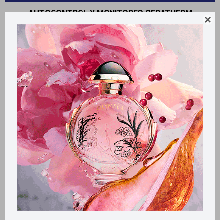
AUTOCONTROL Y MONITOREO GERATHERM

Recomendados
Quitar filtros
Filtrando por:
Autocontrol y monitoreo
geratherm
Llega
EL LUNES
Llega
EL LUNES
Llega
EL LUNES
Llega
EL LUNES