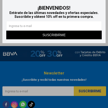
Aspirinetas 100 mg x98
¡BIENVENIDOS!
comprimidos
Entérate de las últimas novedades y ofertas especiales.
Suscribite y obtené 10% off en tu primera compra.
619
$
687
$
SUSCRIBIRME
Newsletter
¡Suscribite y recibí todas nuestras novedades!
SUSCRIBIRME


