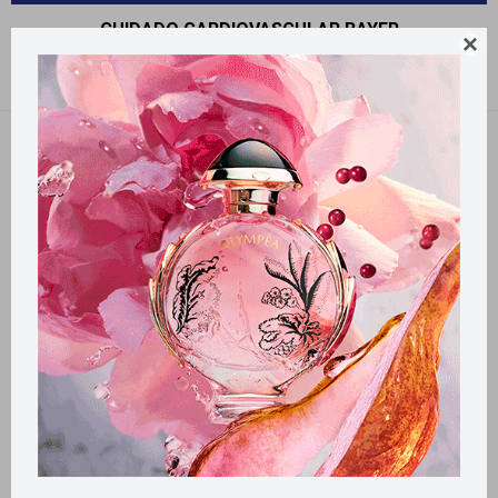
CUIDADO CARDIOVASCULAR BAYER

Recomendados
Quitar filtros
Filtrando por:
Cuidado Cardiovascular
Bayer
Llega
MAÑANA
Llega
MAÑANA