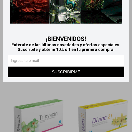
Llega
EL LUNES
Llega
EL LUNES
Llega
EL LUNES
Llega
EL LUNES
Anticonceptivas Duliven 28
Anticonceptivas Femexin - 28
comprimidos
comprimidos
¡BIENVENIDOS!
Entérate de las últimas novedades y ofertas especiales.
960
359
$
1.067
$
399
$
$
Suscribite y obtené 10% off en tu primera compra.
SUSCRIBIRME