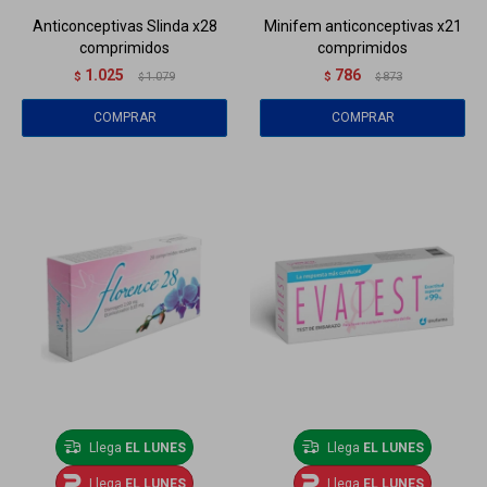
Anticonceptivas Slinda x28
Minifem anticonceptivas x21
comprimidos
comprimidos
1.025
786
$
1.079
$
873
$
$
Llega
EL LUNES
Llega
EL LUNES
Llega
EL LUNES
Llega
EL LUNES