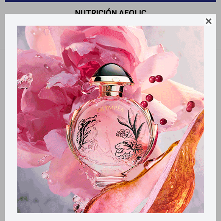
NUTRICIÓN AFOLIC

Recomendados
Quitar filtros
Filtrando por:
Nutrición
Afolic
Llega
HOY
Llega
HOY