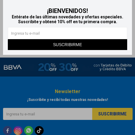
Afolic 0,8mg x30
¡BIENVENIDOS!
comprimidos
Entérate de las últimas novedades y ofertas especiales.
421
Suscribite y obtené 10% off en tu primera compra.
$
468
$
SUSCRIBIRME
Newsletter
¡Suscribite y recibí todas nuestras novedades!
SUSCRIBIRME


