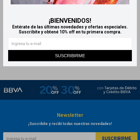
Whey Protein concentrado de
Whey Protein Suplemento
proteínas 900g - Sabor Frutilla
proteico Sylab 800g - Sabor
¡BIENVENIDOS!
Vainilla
2.471
$
2.745
$
Entérate de las últimas novedades y ofertas especiales.
1.525
$
1.694
$
Suscribite y obtené 10% off en tu primera compra.
SUSCRIBIRME
Newsletter
¡Suscribite y recibí todas nuestras novedades!
SUSCRIBIRME