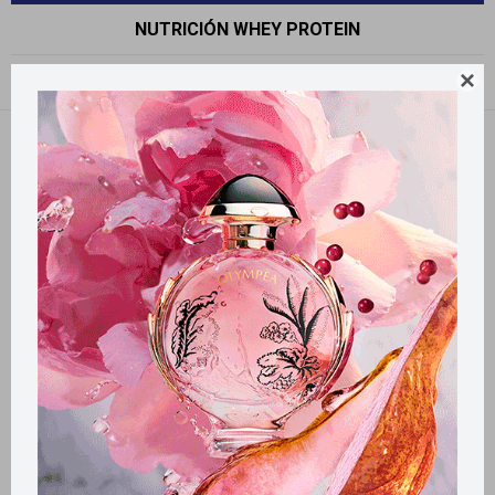
NUTRICIÓN WHEY PROTEIN

Recomendados
Quitar filtros
Filtrando por:
Nutrición
Whey Protein
Llega
HOY
Llega
HOY
Llega
HOY
Llega
HOY