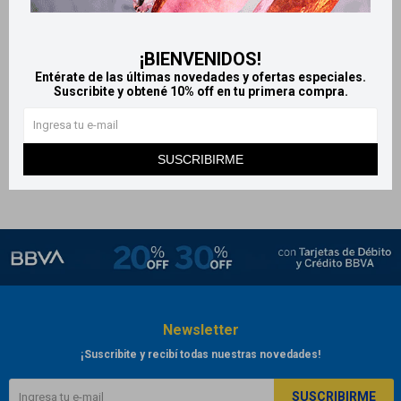
Prolub solución para lentes de
Splash Tears lágrima artificial
contacto blandos - HyFresh
15 ml
¡BIENVENIDOS!
350 ml
1.076
$
1.196
$
Entérate de las últimas novedades y ofertas especiales.
1.160
$
Suscribite y obtené 10% off en tu primera compra.
SUSCRIBIRME
Newsletter
¡Suscribite y recibí todas nuestras novedades!
SUSCRIBIRME