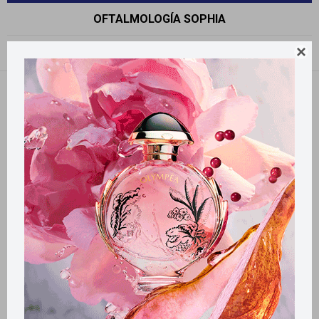
OFTALMOLOGÍA SOPHIA

Recomendados
Quitar filtros
Filtrando por:
Oftalmología
Sophia
Llega
MAÑANA
Llega
MAÑANA
Llega
MAÑANA
Llega
MAÑANA