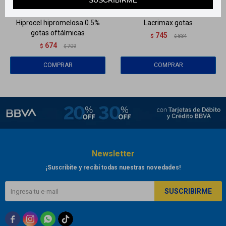
Hiprocel hipromelosa 0.5%
Lacrimax gotas
gotas oftálmicas
745
$
834
$
674
$
709
$
Newsletter
¡Suscribite y recibí todas nuestras novedades!
SUSCRIBIRME


