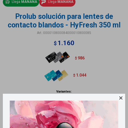
Llega
MAÑANA
Llega
MAÑANA
Prolub solución para lentes de
contacto blandos - HyFresh 350 ml
000010800084000010800085
1.160
$
986
$
1.044
$
Variantes:

Métodos y costos de envío