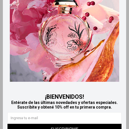
Retiros gratuitos en tiendas
Productos que te pueden interesar
¡BIENVENIDOS!
Entérate de las últimas novedades y ofertas especiales.
Suscribite y obtené 10% off en tu primera compra.
Llega
MAÑANA
Llega
MAÑANA
SUSCRIBIRME
Llega
MAÑANA
Llega
MAÑANA