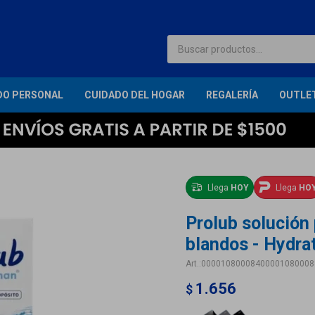
DO PERSONAL
CUIDADO DEL HOGAR
REGALERÍA
OUTLE
Llega
HOY
Llega
HO
Prolub solución
blandos - Hydra
00001080008400001080008
1.656
$