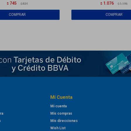
745
1.076
$
834
$
1.196
$
$
Mi Cuenta
Mi cuenta
ra
Mis compras
s
Mis direcciones
Wish List