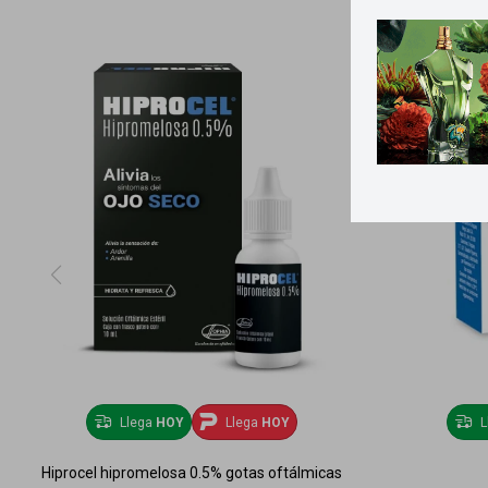
Llega
HOY
Llega
HOY
L
Hiprocel hipromelosa 0.5% gotas oftálmicas