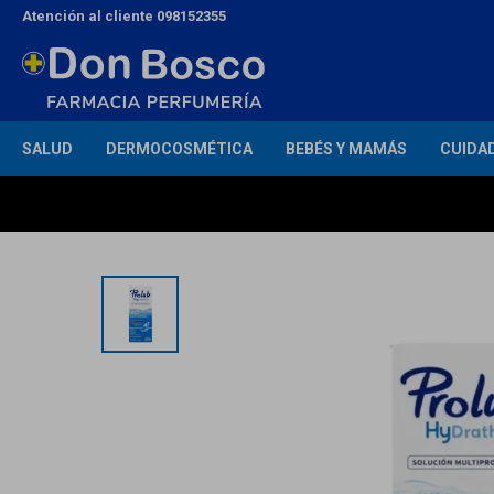
Atención al cliente 098152355
SALUD
DERMOCOSMÉTICA
BEBÉS Y MAMÁS
CUIDA