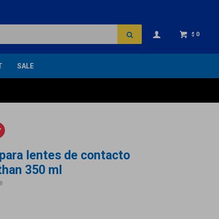
0
$
T
SALE
Y
 para lentes de contacto
than 350 ml
8