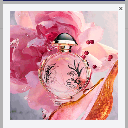
PRODUCTOS PARA LA SALUD DOMPER

Recomendados
Filtrando por:
Domper
Llega
HOY
Llega
HOY