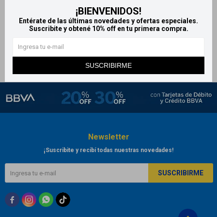
¡BIENVENIDOS!
Domper fast
Entérate de las últimas novedades y ofertas especiales.
425
$
447
$
Suscribite y obtené 10% off en tu primera compra.
SUSCRIBIRME
Newsletter
¡Suscribite y recibí todas nuestras novedades!
SUSCRIBIRME


