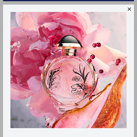
PRODUCTOS PARA LA SALUD NEVADA

Recomendados
Filtrando por:
Nevada
Llega
HOY
Llega
HOY