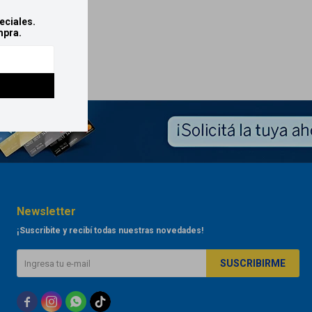
eciales.
mpra.
Newsletter
¡Suscribite y recibí todas nuestras novedades!
SUSCRIBIRME


