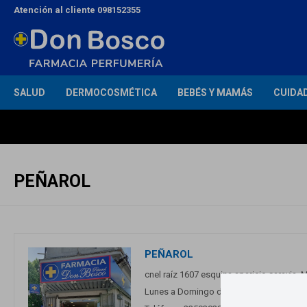
Atención al cliente 098152355
SALUD
DERMOCOSMÉTICA
BEBÉS Y MAMÁS
CUIDA
PEÑAROL
PEÑAROL
cnel raíz 1607 esquina aparicio saravia,
Lunes a Domingo de 00:00 a 24 h