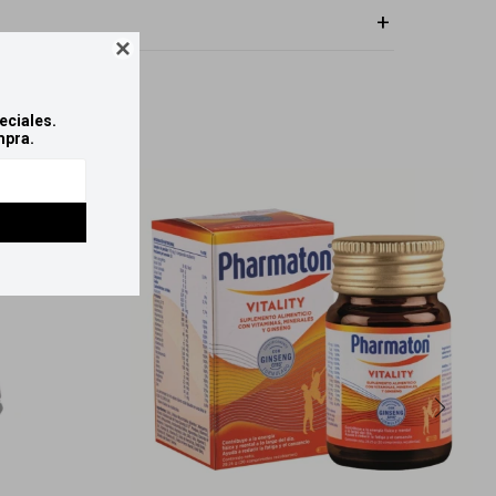

eciales.
mpra.