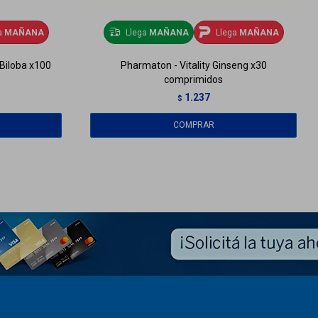
a
MAÑANA
Llega
MAÑANA
Llega
MAÑANA
Biloba x100
Pharmaton - Vitality Ginseng x30
comprimidos
1.237
$