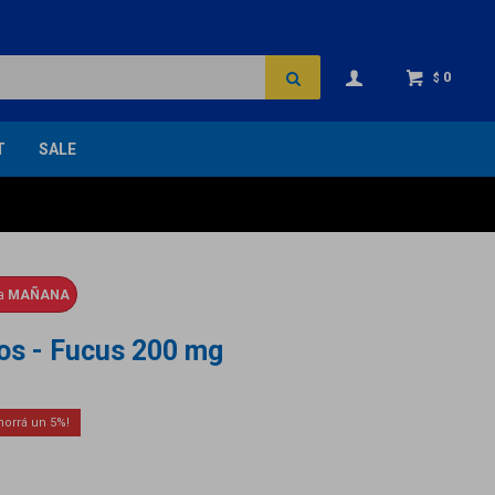
0
$
T
SALE
ga
MAÑANA
ios - Fucus 200 mg
5