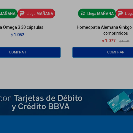
MAÑANA
Llega
MAÑANA
Llega
MAÑANA
Lleg
a Omega 3 30 cápsulas
Homeopatia Alemana Ginkgo 
comprimidos
1.052
$
1.077
$
1.134
$