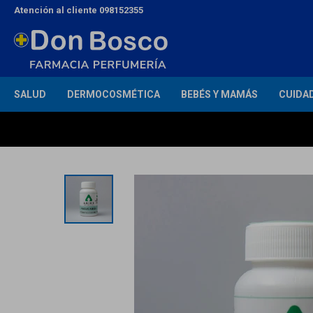
Atención al cliente 098152355
SALUD
DERMOCOSMÉTICA
BEBÉS Y MAMÁS
CUIDA