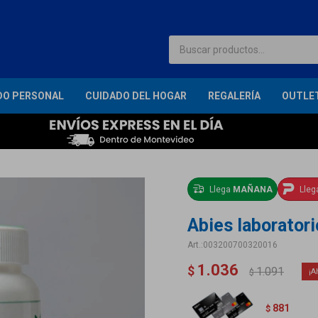
DO PERSONAL
CUIDADO DEL HOGAR
REGALERÍA
OUTLE
Llega
MAÑANA
Lle
Abies laborator
003200700320016
1.036
$
1.091
$
881
$