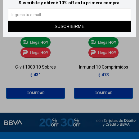
Suscribite y obtené 10% off en tu primera compra.
SUSCRIBIRME
Llega
HOY
Llega
HOY
Llega
HOY
Llega
HOY
C-vit 1000 10 Sobres
Inmunel 10 Comprimidos
431
473
$
$