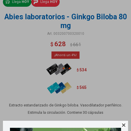
Llega
HOY
Llega
HOY
Abies laboratorios - Ginkgo Biloba 80
mg
003200700320010
628
$
661
$
4
534
$
565
$
Extracto estandarizado de Ginkgo biloba. Vasodilatador periférico.
Estimula la circulación. Contiene 30 cápsulas
Variantes:
