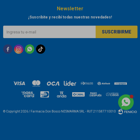
Newsletter
¡Suscribite y recibí todas nuestras novedades!
SUSCRIBIRME



© Copyright 2026 / Farmacia Don Bosco NESMARMA SRL - RUT 211587710010