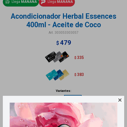
Llega
MAÑANA
Llega
MAÑANA
Acondicionador Herbal Essences
400ml - Aceite de Coco
303053303057
479
$
335
$
383
$
Variantes:

Métodos y costos de envío