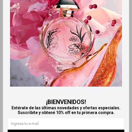
Retiros gratuitos en tiendas
Productos que te pueden interesar
¡BIENVENIDOS!
Entérate de las últimas novedades y ofertas especiales.
Suscribite y obtené 10% off en tu primera compra.
Llega
MAÑANA
Llega
MAÑANA
Llega
MAÑANA
Llega
MAÑANA