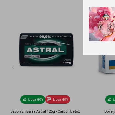
Llega
HOY
Llega
HOY
L
Jabón En Barra Astral 125g - Carbón Detox
Dove j