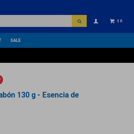
0
$
T
SALE
Y
abón 130 g - Esencia de