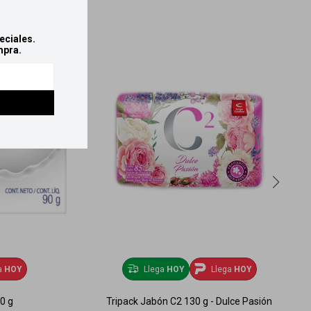
eciales.
mpra.
a
HOY
Llega
HOY
Llega
HOY
0 g
Tripack Jabón C2 130 g - Dulce Pasión