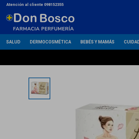
Atención al cliente 098152355
SALUD
DERMOCOSMÉTICA
BEBÉS Y MAMÁS
CUIDA