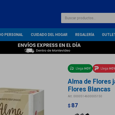
DO PERSONAL
CUIDADO DEL HOGAR
REGALERÍA
OUTLE
Llega
HOY
Llega
HO
Alma de Flores j
Flores Blancas
0000514600005150
87
$