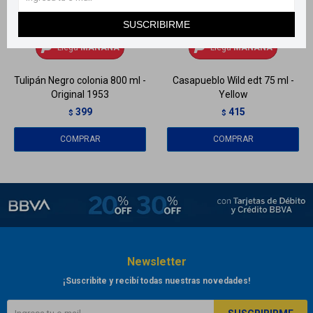
SUSCRIBIRME
Llega
MAÑANA
Llega
MAÑANA
Llega
MAÑANA
Llega
MAÑANA
Tulipán Negro colonia 800 ml -
Casapueblo Wild edt 75 ml -
Original 1953
Yellow
399
415
$
$
Newsletter
¡Suscribite y recibí todas nuestras novedades!