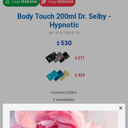
Llega
MAÑANA
Llega
MAÑANA
Body Touch 200ml Dr. Selby -
Hypnotic
414178414179
530
$
371
$
424
$
Contiene 200ml.
3 variedades.

Variantes: