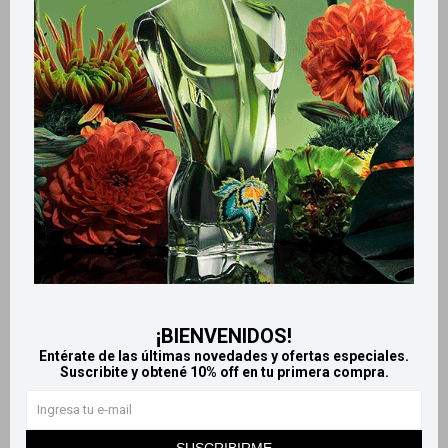
Retiros gratuitos en tiendas
Productos que te pueden interesar
¡BIENVENIDOS!
Entérate de las últimas novedades y ofertas especiales.
Suscribite y obtené 10% off en tu primera compra.
Llega
HOY
Llega
HOY
Llega
HOY
Llega
HOY
SUSCRIBIRME