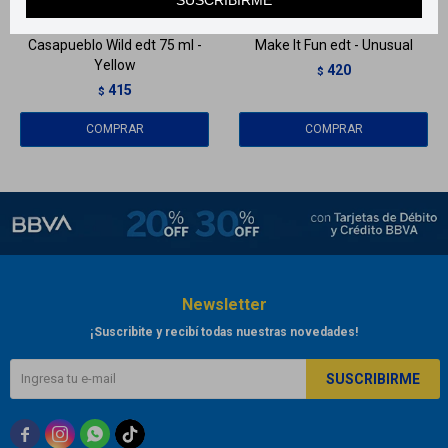
Casapueblo Wild edt 75 ml -
Make It Fun edt - Unusual
Yellow
420
$
415
$
Newsletter
¡Suscribite y recibí todas nuestras novedades!
SUSCRIBIRME


