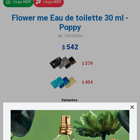
Llega
HOY
Llega
HOY
Flower me Eau de toilette 30 ml -
Poppy
00500094
542
$
379
$
434
$
Variantes:

Métodos y costos de envío