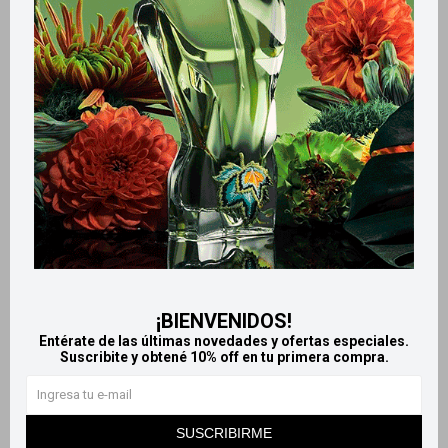
Retiros gratuitos en tiendas
Productos que te pueden interesar
¡BIENVENIDOS!
Entérate de las últimas novedades y ofertas especiales.
Suscribite y obtené 10% off en tu primera compra.
Llega
MAÑANA
Llega
MAÑANA
Llega
MAÑANA
Llega
MAÑANA
SUSCRIBIRME