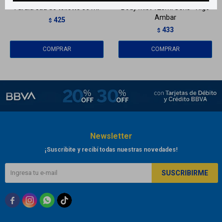
Farala eau de toilette 30 ml
Body Mist 125ml Sens - Higo
Ambar
425
$
433
$
Newsletter
¡Suscribite y recibí todas nuestras novedades!
SUSCRIBIRME


