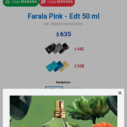
Llega
MAÑANA
Llega
MAÑANA
Farala Pink - Edt 50 ml
0000203300002035
635
$
445
$
508
$
Variantes:

Métodos y costos de envío